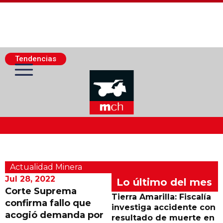
Tendencias
Actualidad Minera
Actualidad Minera
Minería Superficie
Jul 28, 2022
Lo último del mes
Corte Suprema
Tierra Amarilla: Fiscalía
confirma fallo que
Minerí­a Subterránea
investiga accidente con
acogió demanda por
resultado de muerte en