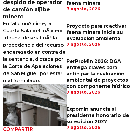
despido de operador
faena minera
Proveedores
de camión aljibe
7 agosto, 2026
minero
Canal Digital
En fallo unÃ¡nime, la
Proyecto para reactivar
Columnas de Opinión
Cuarta Sala del mÃ¡ximo
faena minera inicia su
tribunal desestimÃ³ la
evaluación ambiental
Designaciones
7 agosto, 2026
procedencia del recurso
enderezado en contra de
Calendario de Eventos
la sentencia, dictada por
PerProMin 2026: DGA
Revistas Digital
la Corte de Apelaciones
entrega claves para
de San Miguel, por estar
anticipar la evaluación
Siguenos
ambiental de proyectos
mal formulado.
con componente hídrico
7 agosto, 2026
Expomin anuncia al
presidente honorario de
su edición 2027
7 agosto, 2026
COMPARTIR