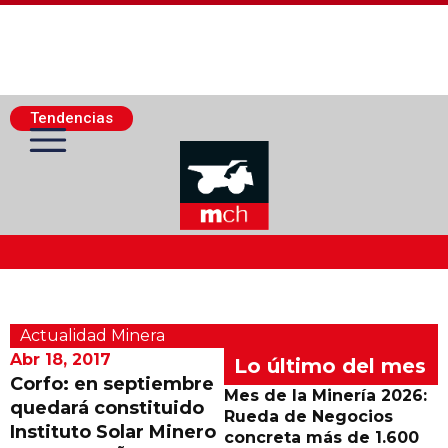
Tendencias
Actualidad Minera
Actualidad Minera
Minería Superficie
Abr 18, 2017
Lo último del mes
Corfo: en septiembre
Mes de la Minería 2026:
quedará constituido
Minerí­a Subterránea
Rueda de Negocios
Instituto Solar Minero
concreta más de 1.600