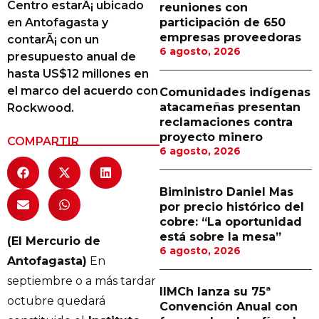
Centro estarÃ¡ ubicado
reuniones con
Proveedores
en Antofagasta y
participación de 650
empresas proveedoras
contarÃ¡ con un
Canal Digital
6 agosto, 2026
presupuesto anual de
Columnas de Opinión
hasta US$12 millones en
el marco del acuerdo con
Comunidades indígenas
Designaciones
atacameñas presentan
Rockwood.
reclamaciones contra
Calendario de Eventos
proyecto minero
COMPARTIR
6 agosto, 2026
Revistas Digital
Siguenos
Biministro Daniel Mas
por precio histórico del
cobre: “La oportunidad
está sobre la mesa”
(El Mercurio de
6 agosto, 2026
Antofagasta)
En
septiembre o a más tardar
IIMCh lanza su 75ª
octubre quedará
Convención Anual con