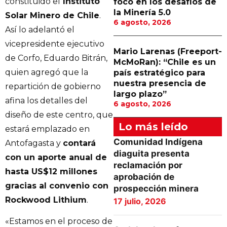
constituido el
Instituto
foco en los desafíos de
la Minería 5.0
Solar Minero de Chile
.
6 agosto, 2026
Así lo adelantó el
vicepresidente ejecutivo
Mario Larenas (Freeport-
de Corfo, Eduardo Bitrán,
McMoRan): “Chile es un
quien agregó que la
país estratégico para
nuestra presencia de
repartición de gobierno
largo plazo”
afina los detalles del
6 agosto, 2026
diseño de este centro, que
Lo más leído
estará emplazado en
Comunidad Indígena
Antofagasta y
contará
diaguita presenta
con un aporte anual de
reclamación por
hasta US$12 millones
aprobación de
gracias al convenio con
prospección minera
Rockwood Lithium
.
17 julio, 2026
«Estamos en el proceso de