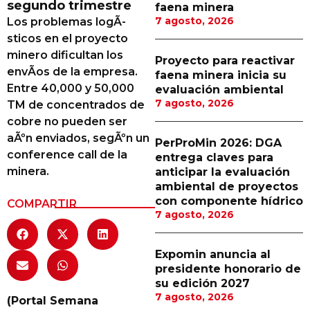
segundo trimestre
faena minera
Proveedores
7 agosto, 2026
Los problemas logÃ­
sticos en el proyecto
Canal Digital
minero dificultan los
Proyecto para reactivar
Columnas de Opinión
envÃ­os de la empresa.
faena minera inicia su
Entre 40,000 y 50,000
evaluación ambiental
Designaciones
7 agosto, 2026
TM de concentrados de
cobre no pueden ser
Calendario de Eventos
aÃºn enviados, segÃºn un
PerProMin 2026: DGA
Revistas Digital
conference call de la
entrega claves para
minera.
anticipar la evaluación
Siguenos
ambiental de proyectos
con componente hídrico
COMPARTIR
7 agosto, 2026
Expomin anuncia al
presidente honorario de
su edición 2027
7 agosto, 2026
(Portal Semana