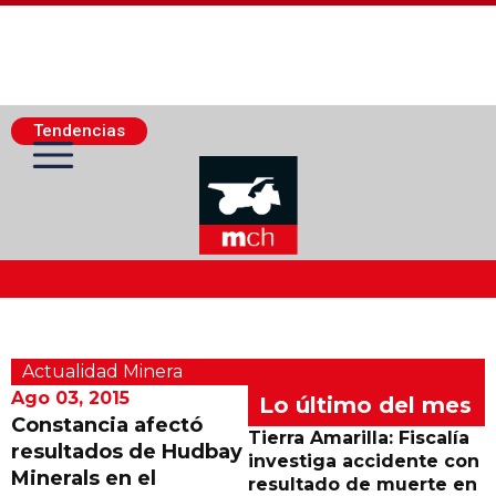
Tendencias
Actualidad Minera
Actualidad Minera
Minería Superficie
Ago 03, 2015
Lo último del mes
Constancia afectó
Tierra Amarilla: Fiscalía
resultados de Hudbay
Minerí­a Subterránea
investiga accidente con
Minerals en el
resultado de muerte en