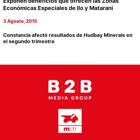
Exponen beneficios que ofrecen las Zonas
Proveedores
Económicas Especiales de Ilo y Matarani
Canal Digital
3 Agosto, 2015
Columnas de Opinión
Constancia afectó resultados de Hudbay Minerals en
el segundo trimestre
Designaciones
Calendario de Eventos
Revistas Digital
Siguenos