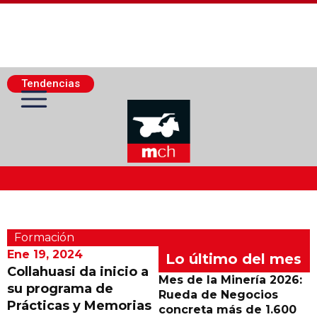
Tendencias
Actualidad Minera
Formación
Minería Superficie
Ene 19, 2024
Lo último del mes
Collahuasi da inicio a
Mes de la Minería 2026:
su programa de
Minerí­a Subterránea
Rueda de Negocios
Prácticas y Memorias
concreta más de 1.600