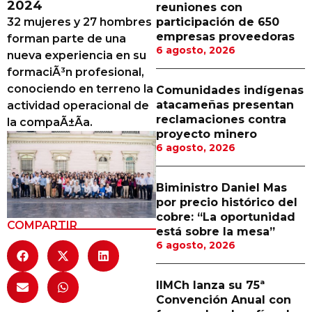
2024
reuniones con
Proveedores
32 mujeres y 27 hombres
participación de 650
empresas proveedoras
forman parte de una
Canal Digital
6 agosto, 2026
nueva experiencia en su
Columnas de Opinión
formaciÃ³n profesional,
conociendo en terreno la
Comunidades indígenas
Designaciones
atacameñas presentan
actividad operacional de
reclamaciones contra
la compaÃ±Ã­a.
Calendario de Eventos
proyecto minero
6 agosto, 2026
Revistas Digital
Siguenos
Biministro Daniel Mas
por precio histórico del
cobre: “La oportunidad
COMPARTIR
está sobre la mesa”
6 agosto, 2026
IIMCh lanza su 75ª
Convención Anual con