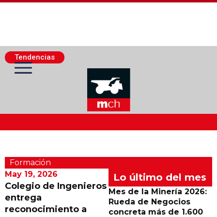
Tendencias
Actualidad Minera
Formación
Minería Superficie
May 19, 2026
Lo último del mes
Colegio de Ingenieros
Mes de la Minería 2026:
entrega
Minerí­a Subterránea
Rueda de Negocios
reconocimiento a
concreta más de 1.600