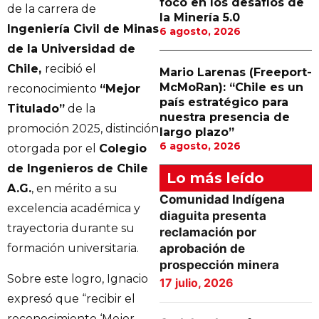
foco en los desafíos de
de la carrera de
la Minería 5.0
Ingeniería Civil de Minas
6 agosto, 2026
de la Universidad de
Chile,
recibió el
Mario Larenas (Freeport-
McMoRan): “Chile es un
reconocimiento
“Mejor
país estratégico para
Titulado”
de la
nuestra presencia de
promoción 2025, distinción
largo plazo”
6 agosto, 2026
otorgada por el
Colegio
de Ingenieros de Chile
Lo más leído
A.G.
, en mérito a su
Comunidad Indígena
excelencia académica y
diaguita presenta
trayectoria durante su
reclamación por
aprobación de
formación universitaria.
prospección minera
Sobre este logro, Ignacio
17 julio, 2026
expresó que “recibir el
reconocimiento ‘Mejor