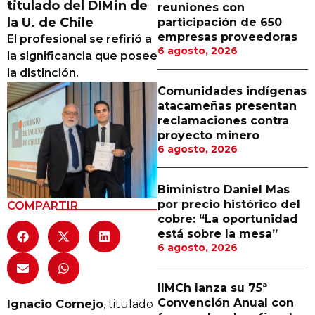
titulado del DIMin de
reuniones con
Proveedores
la U. de Chile
participación de 650
empresas proveedoras
El profesional se refirió a
Canal Digital
6 agosto, 2026
la significancia que posee
Columnas de Opinión
la distinción.
Comunidades indígenas
Designaciones
atacameñas presentan
reclamaciones contra
Calendario de Eventos
proyecto minero
6 agosto, 2026
Revistas Digital
Siguenos
Biministro Daniel Mas
por precio histórico del
COMPARTIR
cobre: “La oportunidad
está sobre la mesa”
6 agosto, 2026
IIMCh lanza su 75ª
Convención Anual con
Ignacio Cornejo
, titulado