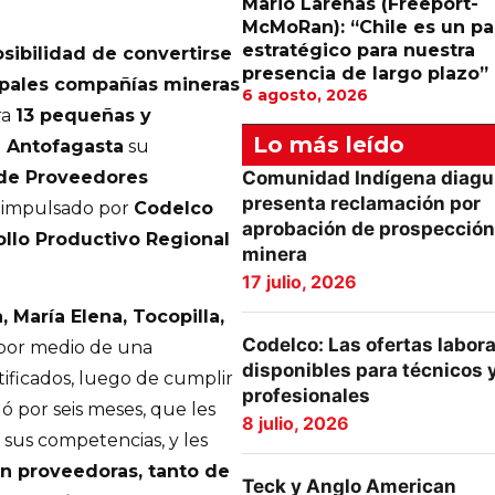
Mario Larenas (Freeport-
McMoRan): “Chile es un pa
estratégico para nuestra
sibilidad de convertirse
presencia de largo plazo”
ipales compañías mineras
6 agosto, 2026
ra
13 pequeñas y
Lo más leído
 Antofagasta
su
de Proveedores
Comunidad Indígena diagu
presenta reclamación por
, impulsado por
Codelco
aprobación de prospección
ollo Productivo Regional
minera
17 julio, 2026
 María Elena, Tocopilla,
Codelco: Las ofertas labor
 por medio de una
disponibles para técnicos 
tificados, luego de cumplir
profesionales
 por seis meses, que les
8 julio, 2026
 sus competencias, y les
n proveedoras, tanto de
Teck y Anglo American