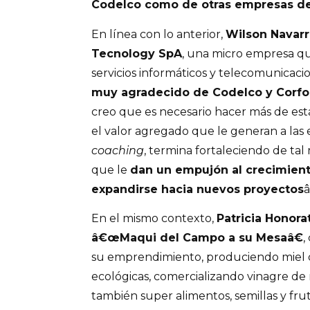
Codelco como de otras empresas de 
En línea con lo anterior,
Wilson Navar
Tecnology SpA
, una micro empresa 
servicios informáticos y telecomunicaci
muy agradecido de Codelco y Corfo 
creo que es necesario hacer más de estas
el valor agregado que le generan a las
coaching
, termina fortaleciendo de tal
que le
dan un empujón al crecimien
expandirse hacia nuevos proyectos
â
En el mismo contexto,
Patricia Honora
â€œMaqui del Campo a su Mesaâ€
,
su emprendimiento, produciendo miel 
ecológicas, comercializando vinagre de
también super alimentos, semillas y fru