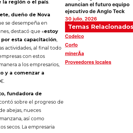
la región o el país
.
anuncian el futuro equipo
ejecutivo de Anglo Teck
rete, dueño de Nova
30 julio, 2026
que se desempeña en
Temas Relacionado
ones, destacó que «
estoy
Codelco
por esta capacitación
,
Corfo
 actividades, al final todo
minerÃ­a
 empresas con estos
Proveedores locales
 manera a los empresarios,
to y a comenzar a
€.
to, fundadora de
 contó sobre el progreso de
de abejas, nueces
 manzana, así como
tos secos. La empresaria