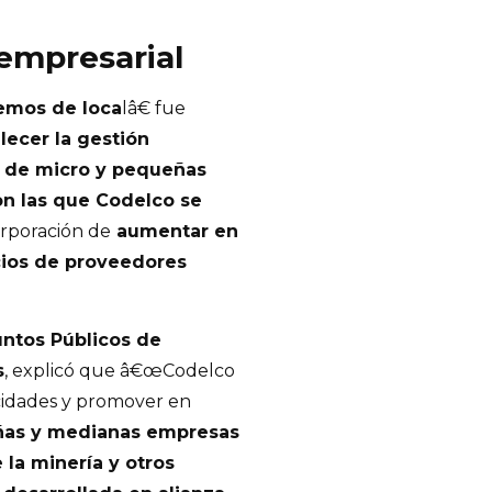
 empresarial
emos de loca
lâ€ fue
alecer la gestión
s de micro y pequeñas
n las que Codelco se
Corporación de
aumentar en
cios de proveedores
ntos Públicos de
s
, explicó que â€œCodelco
cidades y promover en
ñas y medianas empresas
 la minería y otros