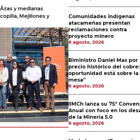
ueÃ±as y medianas
pilla, Mejillones y
Comunidades indígenas
atacameñas presentan
reclamaciones contra
proyecto minero
6 agosto, 2026
Biministro Daniel Mas por
precio histórico del cobre:
oportunidad está sobre la
mesa”
6 agosto, 2026
IIMCh lanza su 75ª Conven
Anual con foco en los des
de la Minería 5.0
6 agosto, 2026