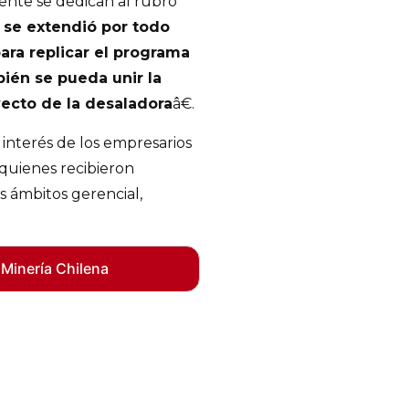
mente se dedican al rubro
 se extendió por todo
ara replicar el programa
ién se pueda unir la
ecto de la desaladora
â€.
 interés de los empresarios
 quienes recibieron
s ámbitos gerencial,
 Minería Chilena