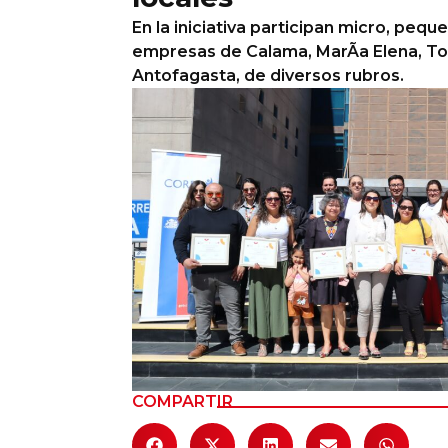
En la iniciativa participan micro, peq
Columnas de Opinión
empresas de Calama, MarÃ­a Elena, Toco
Antofagasta, de diversos rubros.
Designaciones
Calendario de Eventos
Revistas Digital
Siguenos
COMPARTIR