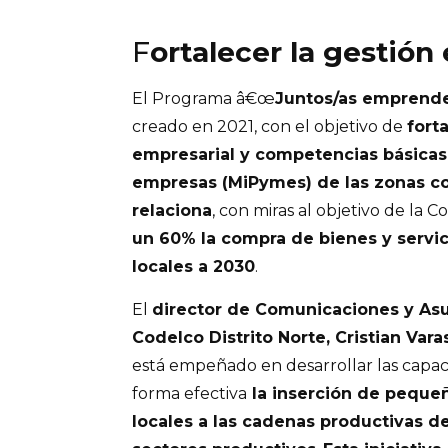
F
ortalecer la gestión
El Programa â€œ
Juntos/as emprend
creado en 2021, con el objetivo de
fort
empresarial y competencias básica
empresas (MiPymes) de las zonas co
relaciona
, con miras al objetivo de la 
un 60% la compra de bienes y servi
locales a 2030
.
El
director de Comunicaciones y Asu
Codelco Distrito Norte, Cristian Vara
está empeñado en desarrollar las capa
forma efectiva
la inserción de peque
locales a las cadenas productivas de