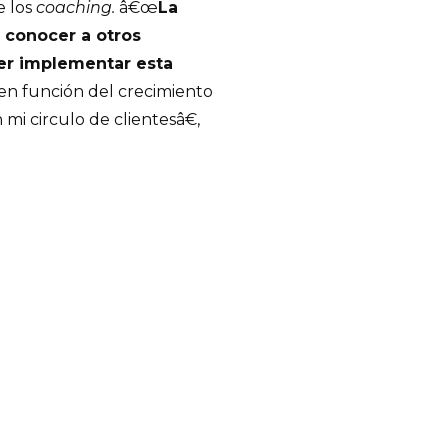
e los
coaching.
â€œ
La
 conocer a otros
er implementar esta
en función del crecimiento
i circulo de clientesâ€,