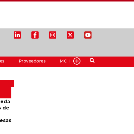
es
Proveedores
MCH
ueda
s de
resas