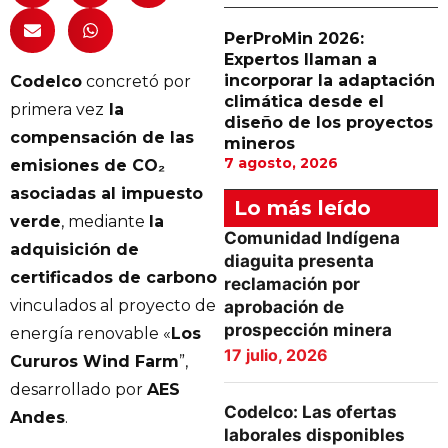
PerProMin 2026:
Expertos llaman a
incorporar la adaptación
Codelco
concretó por
climática desde el
primera vez
la
diseño de los proyectos
compensación de las
mineros
7 agosto, 2026
emisiones de CO₂
asociadas al impuesto
Lo más leído
verde
, mediante
la
Comunidad Indígena
adquisición de
diaguita presenta
certificados de carbono
reclamación por
vinculados al proyecto de
aprobación de
prospección minera
energía renovable «
Los
17 julio, 2026
Cururos Wind Farm
”,
desarrollado por
AES
Codelco: Las ofertas
Andes
.
laborales disponibles