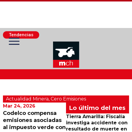
Tendencias
Actualidad Minera
Actualidad Minera
,
Cero Emisiones
Minería Superficie
Mar 24, 2026
Lo último del mes
Codelco compensa
Tierra Amarilla: Fiscalía
emisiones asociadas
Minerí­a Subterránea
investiga accidente con
al impuesto verde con
resultado de muerte en