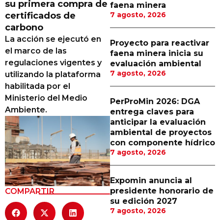
su primera compra de
faena minera
Proveedores
certificados de
7 agosto, 2026
carbono
Canal Digital
La acción se ejecutó en
Proyecto para reactivar
Columnas de Opinión
el marco de las
faena minera inicia su
regulaciones vigentes y
evaluación ambiental
Designaciones
7 agosto, 2026
utilizando la plataforma
habilitada por el
Calendario de Eventos
Ministerio del Medio
PerProMin 2026: DGA
Revistas Digital
Ambiente.
entrega claves para
anticipar la evaluación
Siguenos
ambiental de proyectos
con componente hídrico
7 agosto, 2026
Expomin anuncia al
presidente honorario de
COMPARTIR
su edición 2027
7 agosto, 2026