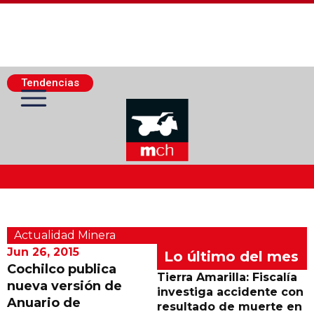
Tendencias
Actualidad Minera
Actualidad Minera
Minería Superficie
Jun 26, 2015
Lo último del mes
Cochilco publica
Tierra Amarilla: Fiscalía
nueva versión de
Minerí­a Subterránea
investiga accidente con
Anuario de
resultado de muerte en