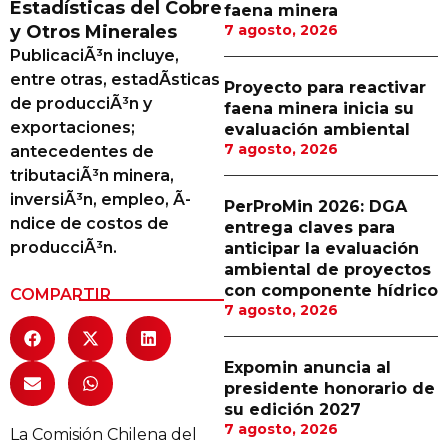
Estadísticas del Cobre
faena minera
Proveedores
y Otros Minerales
7 agosto, 2026
PublicaciÃ³n incluye,
Canal Digital
entre otras, estadÃ­sticas
Proyecto para reactivar
Columnas de Opinión
de producciÃ³n y
faena minera inicia su
exportaciones;
evaluación ambiental
Designaciones
7 agosto, 2026
antecedentes de
tributaciÃ³n minera,
Calendario de Eventos
inversiÃ³n, empleo, Ã­
PerProMin 2026: DGA
Revistas Digital
ndice de costos de
entrega claves para
producciÃ³n.
anticipar la evaluación
Siguenos
ambiental de proyectos
con componente hídrico
COMPARTIR
7 agosto, 2026
Expomin anuncia al
presidente honorario de
su edición 2027
7 agosto, 2026
La Comisión Chilena del