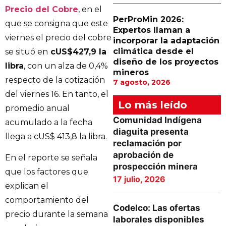
Precio del Cobre
, en el
PerProMin 2026:
que se consigna que este
Expertos llaman a
viernes el precio del cobre
incorporar la adaptación
climática desde el
se situó en
cUS$427,9 la
diseño de los proyectos
libra
, con un alza de 0,4%
mineros
respecto de la cotización
7 agosto, 2026
del viernes 16. En tanto, el
Lo más leído
promedio anual
Comunidad Indígena
acumulado a la fecha
diaguita presenta
llega a cUS$ 413,8 la libra.
reclamación por
aprobación de
En el reporte se señala
prospección minera
que los factores que
17 julio, 2026
explican el
comportamiento del
Codelco: Las ofertas
precio durante la semana
laborales disponibles