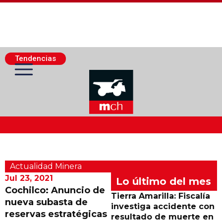
Tendencias
Actualidad Minera
Actualidad Minera
Minería Superficie
Jul 23, 2021
Lo último del mes
Cochilco: Anuncio de
Tierra Amarilla: Fiscalía
nueva subasta de
Minerí­a Subterránea
investiga accidente con
reservas estratégicas
resultado de muerte en