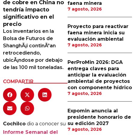
de cobre en China no
faena minera
Proveedores
tendría impacto
7 agosto, 2026
significativo en el
Canal Digital
precio
Proyecto para reactivar
Columnas de Opinión
Los inventarios en la
faena minera inicia su
Bolsa de Futuros de
evaluación ambiental
Designaciones
7 agosto, 2026
ShanghÃ¡i continÃºan
retrocediendo,
Calendario de Eventos
ubicÃ¡ndose por debajo
PerProMin 2026: DGA
Revistas Digital
de las 100 mil toneladas.
entrega claves para
anticipar la evaluación
Siguenos
ambiental de proyectos
COMPARTIR
con componente hídrico
7 agosto, 2026
Expomin anuncia al
presidente honorario de
su edición 2027
Cochilco
dio a conocer su
7 agosto, 2026
Informe Semanal del