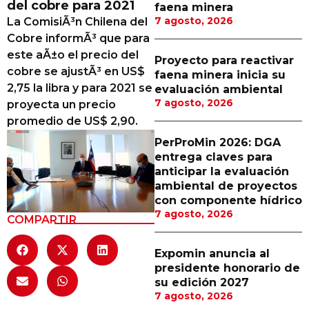
del cobre para 2021
faena minera
Proveedores
7 agosto, 2026
La ComisiÃ³n Chilena del
Cobre informÃ³ que para
Canal Digital
este aÃ±o el precio del
Proyecto para reactivar
Columnas de Opinión
cobre se ajustÃ³ en US$
faena minera inicia su
2,75 la libra y para 2021 se
evaluación ambiental
Designaciones
7 agosto, 2026
proyecta un precio
promedio de US$ 2,90.
Calendario de Eventos
PerProMin 2026: DGA
Revistas Digital
entrega claves para
anticipar la evaluación
Siguenos
ambiental de proyectos
con componente hídrico
7 agosto, 2026
COMPARTIR
Expomin anuncia al
presidente honorario de
su edición 2027
7 agosto, 2026