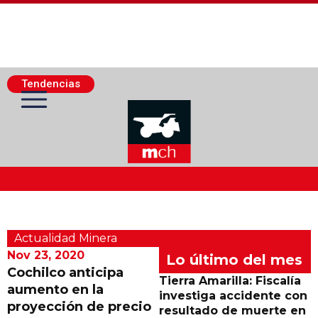
Tendencias
Actualidad Minera
Actualidad Minera
Minería Superficie
Nov 23, 2020
Lo último del mes
Cochilco anticipa
Tierra Amarilla: Fiscalía
aumento en la
Minerí­a Subterránea
investiga accidente con
proyección de precio
resultado de muerte en