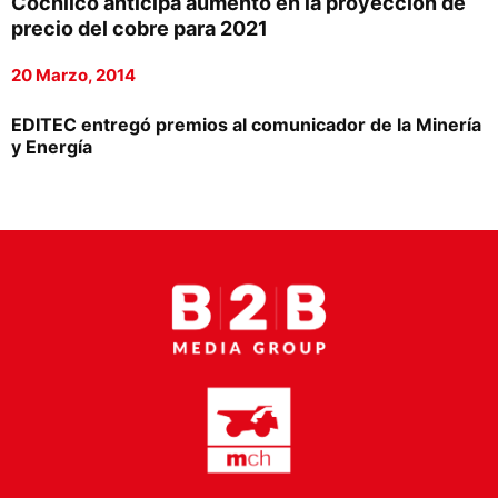
Cochilco anticipa aumento en la proyección de
Proveedores
precio del cobre para 2021
Canal Digital
20 Marzo, 2014
Columnas de Opinión
EDITEC entregó premios al comunicador de la Minería
y Energía
Designaciones
Calendario de Eventos
Revistas Digital
Siguenos