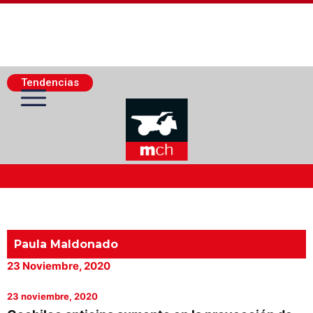
Tendencias
Actualidad Minera
Minería Superficie
Paula Maldonado
23 Noviembre, 2020
Minerí­a Subterránea
23 noviembre, 2020