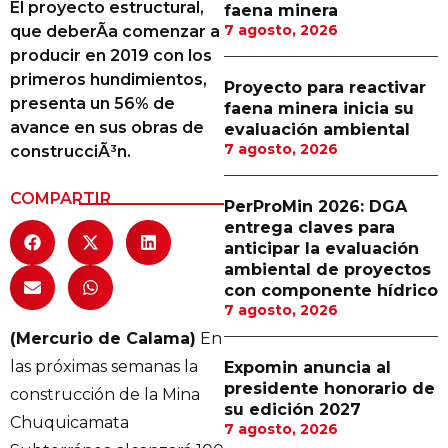
El proyecto estructural,
faena minera
Proveedores
7 agosto, 2026
que deberÃ­a comenzar a
producir en 2019 con los
Canal Digital
primeros hundimientos,
Proyecto para reactivar
Columnas de Opinión
presenta un 56% de
faena minera inicia su
avance en sus obras de
evaluación ambiental
Designaciones
7 agosto, 2026
construcciÃ³n.
Calendario de Eventos
COMPARTIR
PerProMin 2026: DGA
Revistas Digital
entrega claves para
anticipar la evaluación
Siguenos
ambiental de proyectos
con componente hídrico
7 agosto, 2026
(Mercurio de Calama)
En
las próximas semanas la
Expomin anuncia al
presidente honorario de
construcción de la Mina
su edición 2027
Chuquicamata
7 agosto, 2026