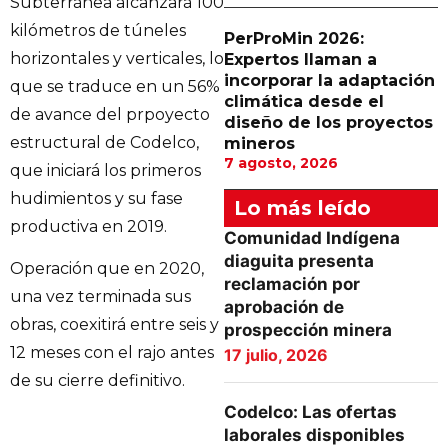
Subterránea alcanzará 100
kilómetros de túneles
PerProMin 2026:
horizontales y verticales, lo
Expertos llaman a
incorporar la adaptación
que se traduce en un 56%
climática desde el
de avance del prpoyecto
diseño de los proyectos
estructural de Codelco,
mineros
7 agosto, 2026
que iniciará los primeros
hudimientos y su fase
Lo más leído
productiva en 2019.
Comunidad Indígena
diaguita presenta
Operación que en 2020,
reclamación por
una vez terminada sus
aprobación de
obras, coexitirá entre seis y
prospección minera
12 meses con el rajo antes
17 julio, 2026
de su cierre definitivo.
Codelco: Las ofertas
laborales disponibles