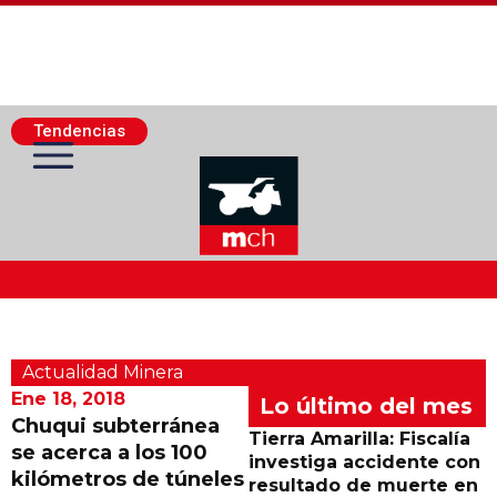
Tendencias
Actualidad Minera
Actualidad Minera
Minería Superficie
Ene 18, 2018
Lo último del mes
Chuqui subterránea
Tierra Amarilla: Fiscalía
se acerca a los 100
Minerí­a Subterránea
investiga accidente con
kilómetros de túneles
resultado de muerte en