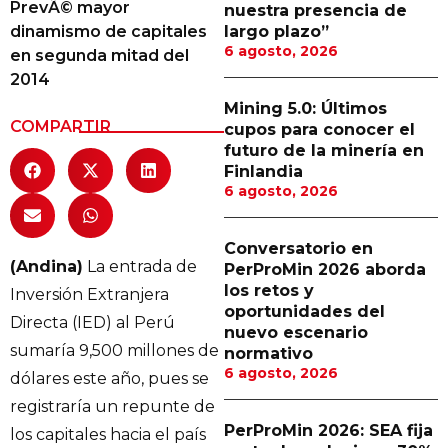
PrevÃ© mayor
nuestra presencia de
Proveedores
dinamismo de capitales
largo plazo”
6 agosto, 2026
en segunda mitad del
Canal Digital
2014
Columnas de Opinión
Mining 5.0: Últimos
COMPARTIR
cupos para conocer el
Designaciones
futuro de la minería en
Finlandia
Calendario de Eventos
6 agosto, 2026
Revistas Digital
Conversatorio en
Siguenos
(Andina)
La entrada de
PerProMin 2026 aborda
los retos y
Inversión Extranjera
oportunidades del
Directa (IED) al Perú
nuevo escenario
sumaría 9,500 millones de
normativo
6 agosto, 2026
dólares este año, pues se
registraría un repunte de
PerProMin 2026: SEA fija
los capitales hacia el país