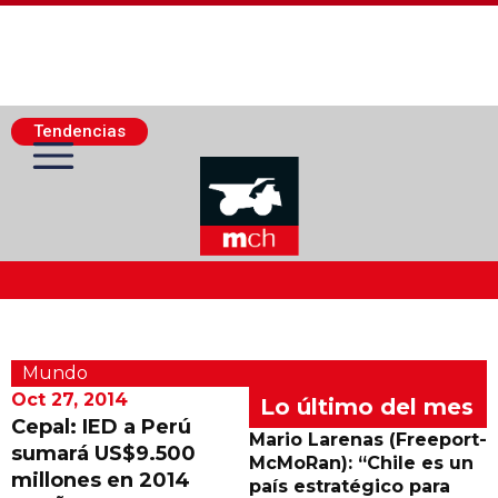
Tendencias
Actualidad Minera
Mundo
Minería Superficie
Oct 27, 2014
Lo último del mes
Cepal: IED a Perú
Mario Larenas (Freeport-
sumará US$9.500
Minerí­a Subterránea
McMoRan): “Chile es un
millones en 2014
país estratégico para