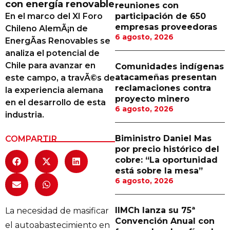
con energía renovable
reuniones con
Proveedores
En el marco del XI Foro
participación de 650
empresas proveedoras
Chileno AlemÃ¡n de
Canal Digital
6 agosto, 2026
EnergÃ­as Renovables se
Columnas de Opinión
analiza el potencial de
Chile para avanzar en
Comunidades indígenas
Designaciones
atacameñas presentan
este campo, a travÃ©s de
reclamaciones contra
la experiencia alemana
Calendario de Eventos
proyecto minero
en el desarrollo de esta
6 agosto, 2026
Revistas Digital
industria.
Siguenos
Biministro Daniel Mas
COMPARTIR
por precio histórico del
cobre: “La oportunidad
está sobre la mesa”
6 agosto, 2026
IIMCh lanza su 75ª
La necesidad de masificar
Convención Anual con
el autoabastecimiento en