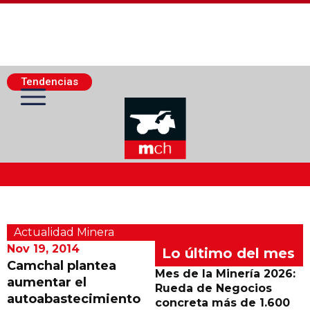
Tendencias
Actualidad Minera
Actualidad Minera
Minería Superficie
Nov 19, 2014
Lo último del mes
Camchal plantea
Mes de la Minería 2026:
aumentar el
Minerí­a Subterránea
Rueda de Negocios
autoabastecimiento
concreta más de 1.600