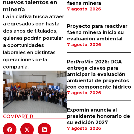
nuevos talentos en
faena minera
Proveedores
minería
7 agosto, 2026
La iniciativa busca atraer
Canal Digital
a egresados con hasta
Proyecto para reactivar
Columnas de Opinión
dos años de titulados,
faena minera inicia su
quienes podrán postular
evaluación ambiental
Designaciones
7 agosto, 2026
a oportunidades
laborales en distintas
Calendario de Eventos
operaciones de la
PerProMin 2026: DGA
Revistas Digital
compañía.
entrega claves para
anticipar la evaluación
Siguenos
ambiental de proyectos
con componente hídrico
7 agosto, 2026
Expomin anuncia al
presidente honorario de
COMPARTIR
su edición 2027
7 agosto, 2026