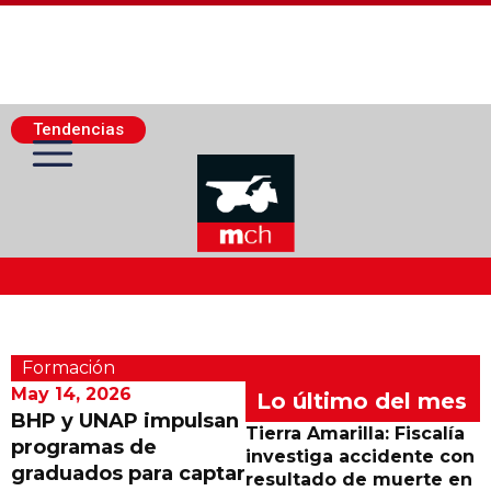
Tendencias
Actualidad Minera
Formación
Minería Superficie
May 14, 2026
Lo último del mes
BHP y UNAP impulsan
Tierra Amarilla: Fiscalía
programas de
Minerí­a Subterránea
investiga accidente con
graduados para captar
resultado de muerte en