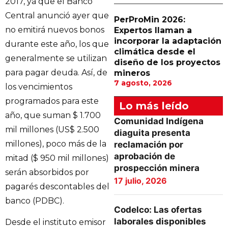
2017, ya que el Banco
Central anunció ayer que
PerProMin 2026:
no emitirá nuevos bonos
Expertos llaman a
incorporar la adaptación
durante este año, los que
climática desde el
generalmente se utilizan
diseño de los proyectos
para pagar deuda. Así, de
mineros
7 agosto, 2026
los vencimientos
programados para este
Lo más leído
año, que suman $ 1.700
Comunidad Indígena
mil millones (US$ 2.500
diaguita presenta
millones), poco más de la
reclamación por
aprobación de
mitad ($ 950 mil millones)
prospección minera
serán absorbidos por
17 julio, 2026
pagarés descontables del
banco (PDBC).
Codelco: Las ofertas
laborales disponibles
Desde el instituto emisor