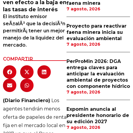
ven efecto a la baja en
faena minera
Proveedores
las tasas de interés
7 agosto, 2026
El instituto emisor
Canal Digital
seÃ±alÃ³ que la decisiÃ³n
Proyecto para reactivar
Columnas de Opinión
permitirÃ¡ tener un mejor
faena minera inicia su
manejo de la liquidez del
evaluación ambiental
Designaciones
7 agosto, 2026
mercado.
Calendario de Eventos
COMPARTIR
PerProMin 2026: DGA
Revistas Digital
entrega claves para
anticipar la evaluación
Siguenos
ambiental de proyectos
con componente hídrico
7 agosto, 2026
(Diario Financiero)
Los
agentes tendrán menos
Expomin anuncia al
presidente honorario de
oferta de papeles de renta
su edición 2027
fija en el mercado local en
7 agosto, 2026