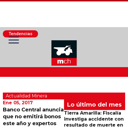
Tendencias
Actualidad Minera
Actualidad Minera
Minería Superficie
Ene 05, 2017
Lo último del mes
Banco Central anuncia
Tierra Amarilla: Fiscalía
que no emitirá bonos
Minerí­a Subterránea
investiga accidente con
este año y expertos
resultado de muerte en