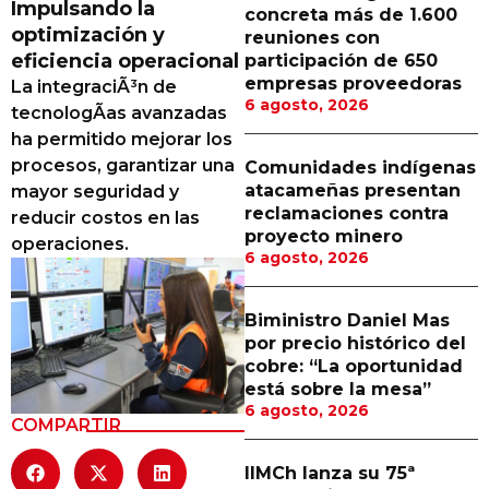
Impulsando la
concreta más de 1.600
Proveedores
optimización y
reuniones con
eficiencia operacional
participación de 650
Canal Digital
empresas proveedoras
La integraciÃ³n de
6 agosto, 2026
Columnas de Opinión
tecnologÃ­as avanzadas
ha permitido mejorar los
Designaciones
procesos, garantizar una
Comunidades indígenas
atacameñas presentan
mayor seguridad y
Calendario de Eventos
reclamaciones contra
reducir costos en las
proyecto minero
Revistas Digital
operaciones.
6 agosto, 2026
Siguenos
Biministro Daniel Mas
por precio histórico del
cobre: “La oportunidad
está sobre la mesa”
6 agosto, 2026
COMPARTIR
IIMCh lanza su 75ª