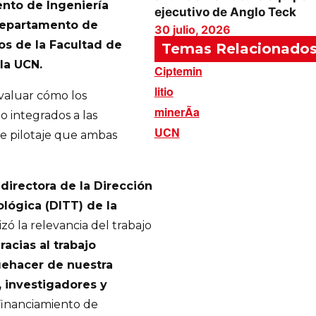
nto de Ingeniería
ejecutivo de Anglo Teck
Departamento de
30 julio, 2026
os de la Facultad de
Temas Relacionado
la UCN.
Ciptemin
litio
evaluar cómo los
minerÃ­a
 integrados a las
UCN
 de pilotaje que ambas
 directora de la Dirección
lógica (DITT) de la
tizó la relevancia del trabajo
racias al trabajo
uehacer de nuestra
 investigadores y
l financiamiento de