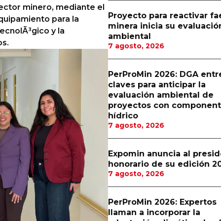
sector minero, mediante el
Proyecto para reactivar f
equipamiento para la
minera inicia su evaluació
tecnolÃ³gico y la
ambiental
os.
7 agosto, 2026
PerProMin 2026: DGA entr
claves para anticipar la
evaluación ambiental de
proyectos con componen
hídrico
7 agosto, 2026
Expomin anuncia al presi
honorario de su edición 2
7 agosto, 2026
PerProMin 2026: Expertos
llaman a incorporar la