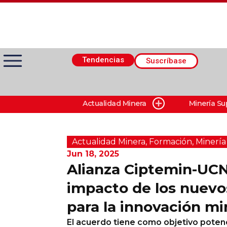
Tendencias
Suscríbase
Actualidad Minera
Minería Su
Actualidad Minera
Minería Superficie
Actualidad Minera
,
Formación
,
Minerí­a
Jun 18, 2025
Alianza Ciptemin-UCN
Minerí­a Subterránea
impacto de los nuevo
para la innovación mi
Proveedores
El acuerdo tiene como objetivo poten
Canal Digital