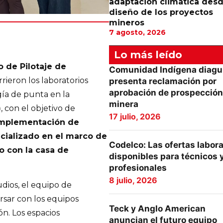
adaptación climática desd
diseño de los proyectos
mineros
7 agosto, 2026
Lo más leído
 de Pilotaje de
Comunidad Indígena diagu
rieron los laboratorios
presenta reclamación por
aprobación de prospección
ía de punta en la
minera
)
, con el objetivo de
17 julio, 2026
 implementación de
cializado en el marco de
Codelco: Las ofertas labor
o con la casa de
disponibles para técnicos 
profesionales
8 julio, 2026
udios, el equipo de
sar con los equipos
Teck y Anglo American
n. Los espacios
anuncian el futuro equipo