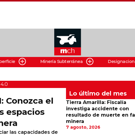
perficie
Minería Subterránea
Designacion
 4.0
Lo último del mes
: Conozca el
Tierra Amarilla: Fiscalía
investiga accidente con
s espacios
resultado de muerte en f
nera
minera
7 agosto, 2026
ciar las capacidades de