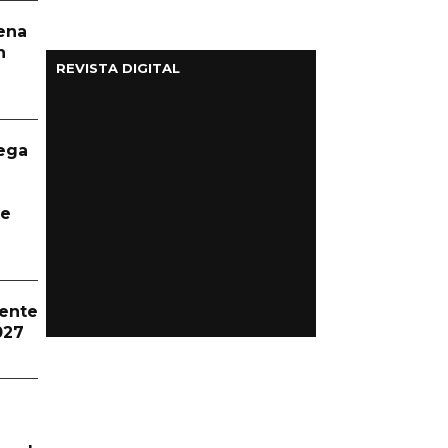
aena
n
REVISTA DIGITAL
ega
te
dente
027