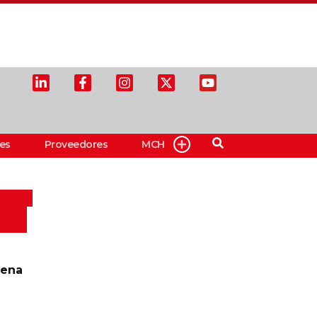
es
Proveedores
MCH
aena