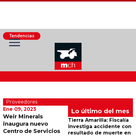
Tendencias
Actualidad Minera
Proveedores
Minería Superficie
Ene 09, 2023
Lo último del mes
Weir Minerals
Tierra Amarilla: Fiscalía
inaugura nuevo
Minerí­a Subterránea
investiga accidente con
Centro de Servicios
resultado de muerte en