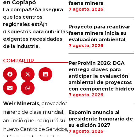
en Copiapó
faena minera
Proveedores
7 agosto, 2026
La compaÃ±Ã­a asegura
que los centros
Canal Digital
regionales estÃ¡n
Proyecto para reactivar
Columnas de Opinión
dispuestos para cubrir las
faena minera inicia su
exigentes necesidades
evaluación ambiental
Designaciones
7 agosto, 2026
de la industria.
Calendario de Eventos
COMPARTIR
PerProMin 2026: DGA
Revistas Digital
entrega claves para
anticipar la evaluación
Siguenos
ambiental de proyectos
con componente hídrico
7 agosto, 2026
Weir Minerals
, proveedor
minero de clase mundial,
Expomin anuncia al
presidente honorario de
anunció que inauguró su
su edición 2027
nuevo Centro de Servicios,
7 agosto, 2026