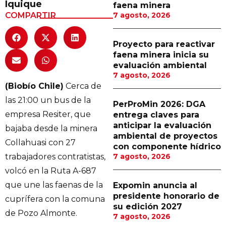
Iquique
faena minera
Proveedores
COMPARTIR
7 agosto, 2026
Canal Digital
Proyecto para reactivar
Columnas de Opinión
faena minera inicia su
evaluación ambiental
Designaciones
7 agosto, 2026
(Biobío Chile)
Cerca de
Calendario de Eventos
las 21:00 un bus de la
PerProMin 2026: DGA
Revistas Digital
empresa Resiter, que
entrega claves para
anticipar la evaluación
bajaba desde la minera
Siguenos
ambiental de proyectos
Collahuasi con 27
con componente hídrico
trabajadores contratistas,
7 agosto, 2026
volcó en la Ruta A-687
que une las faenas de la
Expomin anuncia al
presidente honorario de
cuprífera con la comuna
su edición 2027
de Pozo Almonte.
7 agosto, 2026