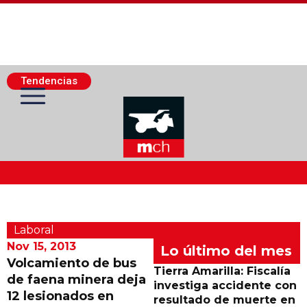
Tendencias
Actualidad Minera
Laboral
Minería Superficie
Nov 15, 2013
Lo último del mes
Volcamiento de bus
Tierra Amarilla: Fiscalía
de faena minera deja
Minerí­a Subterránea
investiga accidente con
12 lesionados en
resultado de muerte en