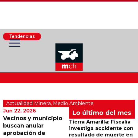
Tendencias
Actualidad Minera
Actualidad Minera
,
Medio Ambiente
Minería Superficie
Jun 22, 2026
Lo último del mes
Vecinos y municipio
Tierra Amarilla: Fiscalía
buscan anular
Minerí­a Subterránea
investiga accidente con
aprobación de
resultado de muerte en