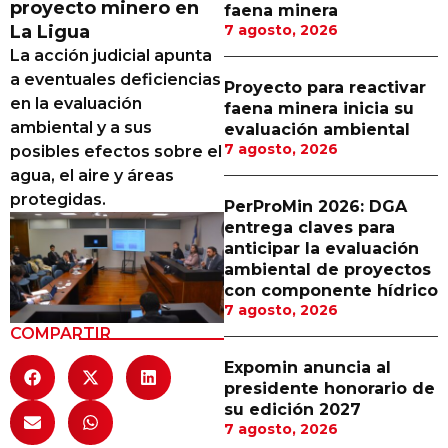
proyecto minero en
faena minera
Proveedores
La Ligua
7 agosto, 2026
La acción judicial apunta
Canal Digital
a eventuales deficiencias
Proyecto para reactivar
Columnas de Opinión
en la evaluación
faena minera inicia su
ambiental y a sus
evaluación ambiental
Designaciones
7 agosto, 2026
posibles efectos sobre el
agua, el aire y áreas
Calendario de Eventos
protegidas.
PerProMin 2026: DGA
Revistas Digital
entrega claves para
anticipar la evaluación
Siguenos
ambiental de proyectos
con componente hídrico
7 agosto, 2026
COMPARTIR
Expomin anuncia al
presidente honorario de
su edición 2027
7 agosto, 2026