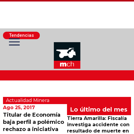
Tendencias
Actualidad Minera
Actualidad Minera
Minería Superficie
Ago 25, 2017
Lo último del mes
Titular de Economía
Tierra Amarilla: Fiscalía
baja perfil a polémico
Minerí­a Subterránea
investiga accidente con
rechazo a iniciativa
resultado de muerte en