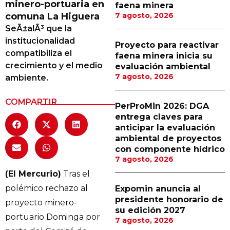
minero-portuaria en
faena minera
Proveedores
comuna La Higuera
7 agosto, 2026
SeÃ±alÃ³ que la
Canal Digital
institucionalidad
Proyecto para reactivar
Columnas de Opinión
compatibiliza el
faena minera inicia su
crecimiento y el medio
evaluación ambiental
Designaciones
7 agosto, 2026
ambiente.
Calendario de Eventos
COMPARTIR
PerProMin 2026: DGA
Revistas Digital
entrega claves para
anticipar la evaluación
Siguenos
ambiental de proyectos
con componente hídrico
7 agosto, 2026
(El Mercurio)
Tras el
polémico rechazo al
Expomin anuncia al
presidente honorario de
proyecto minero-
su edición 2027
portuario Dominga por
7 agosto, 2026