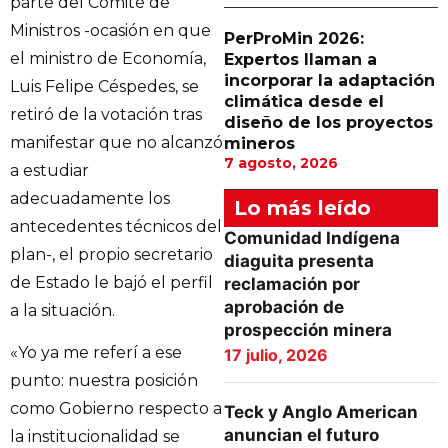
parte del Comité de
Ministros -ocasión en que
PerProMin 2026:
el ministro de Economía,
Expertos llaman a
incorporar la adaptación
Luis Felipe Céspedes, se
climática desde el
retiró de la votación tras
diseño de los proyectos
manifestar que no alcanzó
mineros
7 agosto, 2026
a estudiar
adecuadamente los
Lo más leído
antecedentes técnicos del
Comunidad Indígena
plan-, el propio secretario
diaguita presenta
de Estado le bajó el perfil
reclamación por
aprobación de
a la situación.
prospección minera
«Yo ya me referí a ese
17 julio, 2026
punto: nuestra posición
como Gobierno respecto a
Teck y Anglo American
anuncian el futuro
la institucionalidad se