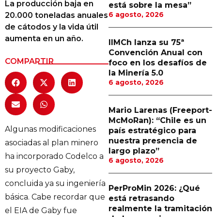
La producción baja en
está sobre la mesa”
Proveedores
6 agosto, 2026
20.000 toneladas anuales
de cátodos y la vida útil
Canal Digital
aumenta en un año.
IIMCh lanza su 75ª
Columnas de Opinión
Convención Anual con
COMPARTIR
foco en los desafíos de
Designaciones
la Minería 5.0
6 agosto, 2026
Calendario de Eventos
Revistas Digital
Mario Larenas (Freeport-
McMoRan): “Chile es un
Siguenos
Algunas modificaciones
país estratégico para
nuestra presencia de
asociadas al plan minero
largo plazo”
ha incorporado Codelco a
6 agosto, 2026
su proyecto Gaby,
concluida ya su ingeniería
PerProMin 2026: ¿Qué
básica. Cabe recordar que
está retrasando
realmente la tramitación
el EIA de Gaby fue