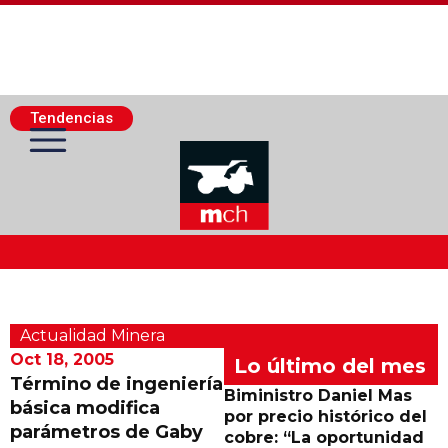
Tendencias
Actualidad Minera
Actualidad Minera
Minería Superficie
Oct 18, 2005
Lo último del mes
Término de ingeniería
Biministro Daniel Mas
básica modifica
Minerí­a Subterránea
por precio histórico del
parámetros de Gaby
cobre: “La oportunidad