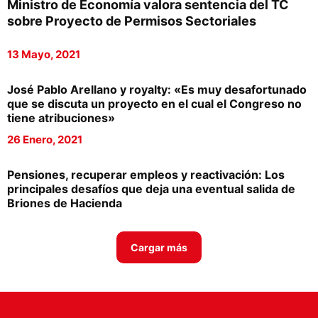
Ministro de Economía valora sentencia del TC
Proveedores
sobre Proyecto de Permisos Sectoriales
Canal Digital
13 Mayo, 2021
Columnas de Opinión
José Pablo Arellano y royalty: «Es muy desafortunado
Designaciones
que se discuta un proyecto en el cual el Congreso no
tiene atribuciones»
Calendario de Eventos
26 Enero, 2021
Revistas Digital
Pensiones, recuperar empleos y reactivación: Los
Siguenos
principales desafíos que deja una eventual salida de
Briones de Hacienda
Cargar más