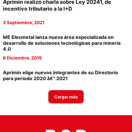
Aprimin realizó charla sobre Ley 20241, de
Proveedores
incentivo tributario a la I+D
Canal Digital
3 Septiembre, 2021
Columnas de Opinión
ME Elecmetal lanza nueva área especializada en
Designaciones
desarrollo de soluciones tecnológicas para minería
4.0
Calendario de Eventos
6 Diciembre, 2019
Revistas Digital
Aprimin elige nuevos integrantes de su Directorio
Siguenos
para periodo 2020 â€“ 2021
Cargar más