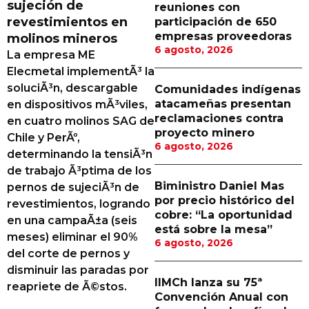
sujeción de
reuniones con
Proveedores
revestimientos en
participación de 650
empresas proveedoras
molinos mineros
Canal Digital
6 agosto, 2026
La empresa ME
Columnas de Opinión
Elecmetal implementÃ³ la
soluciÃ³n, descargable
Comunidades indígenas
Designaciones
atacameñas presentan
en dispositivos mÃ³viles,
reclamaciones contra
en cuatro molinos SAG de
Calendario de Eventos
proyecto minero
Chile y PerÃº,
6 agosto, 2026
Revistas Digital
determinando la tensiÃ³n
de trabajo Ã³ptima de los
Siguenos
Biministro Daniel Mas
pernos de sujeciÃ³n de
por precio histórico del
revestimientos, logrando
cobre: “La oportunidad
en una campaÃ±a (seis
está sobre la mesa”
meses) eliminar el 90%
6 agosto, 2026
del corte de pernos y
disminuir las paradas por
IIMCh lanza su 75ª
reapriete de Ã©stos.
Convención Anual con