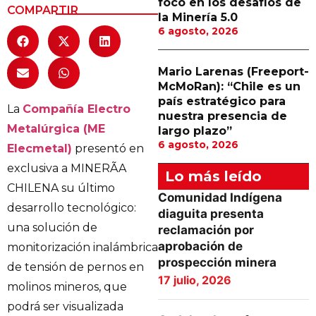
foco en los desafíos de
COMPARTIR
la Minería 5.0
6 agosto, 2026
Mario Larenas (Freeport-
McMoRan): “Chile es un
país estratégico para
La
Compañía Electro
nuestra presencia de
Metalúrgica (ME
largo plazo”
6 agosto, 2026
Elecmetal)
presentó en
exclusiva a MINERÃA
Lo más leído
CHILENA su último
Comunidad Indígena
desarrollo tecnológico:
diaguita presenta
una solución de
reclamación por
aprobación de
monitorización inalámbrica
prospección minera
de tensión de pernos en
17 julio, 2026
molinos mineros, que
podrá ser visualizada