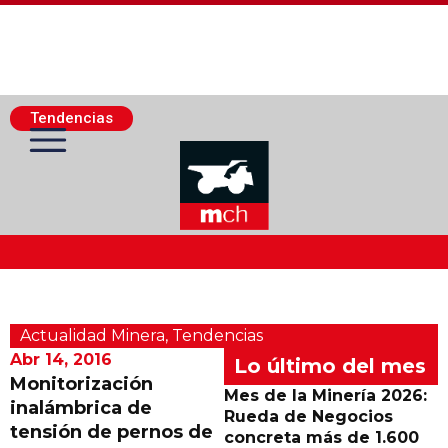
Tendencias
Actualidad Minera
Actualidad Minera
,
Tendencias
Minería Superficie
Abr 14, 2016
Lo último del mes
Monitorización
Mes de la Minería 2026:
inalámbrica de
Minerí­a Subterránea
Rueda de Negocios
tensión de pernos de
concreta más de 1.600