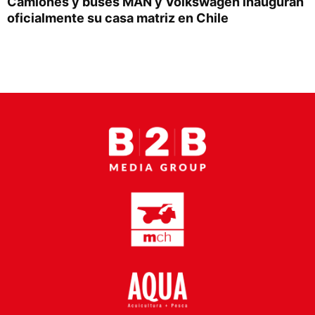
Camiones y buses MAN y Volkswagen inauguran
Proveedores
oficialmente su casa matriz en Chile
Canal Digital
Columnas de Opinión
Designaciones
Calendario de Eventos
Revistas Digital
Siguenos