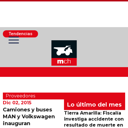
Tendencias
Actualidad Minera
Proveedores
Minería Superficie
Dic 02, 2015
Lo último del mes
Camiones y buses
Tierra Amarilla: Fiscalía
MAN y Volkswagen
Minerí­a Subterránea
investiga accidente con
inauguran
resultado de muerte en