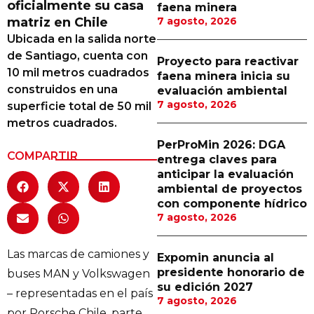
oficialmente su casa
faena minera
Proveedores
matriz en Chile
7 agosto, 2026
Ubicada en la salida norte
Canal Digital
de Santiago, cuenta con
Proyecto para reactivar
Columnas de Opinión
10 mil metros cuadrados
faena minera inicia su
construidos en una
evaluación ambiental
Designaciones
7 agosto, 2026
superficie total de 50 mil
metros cuadrados.
Calendario de Eventos
PerProMin 2026: DGA
Revistas Digital
COMPARTIR
entrega claves para
anticipar la evaluación
Siguenos
ambiental de proyectos
con componente hídrico
7 agosto, 2026
Las marcas de camiones y
Expomin anuncia al
presidente honorario de
buses MAN y Volkswagen
su edición 2027
– representadas en el país
7 agosto, 2026
por Porsche Chile, parte