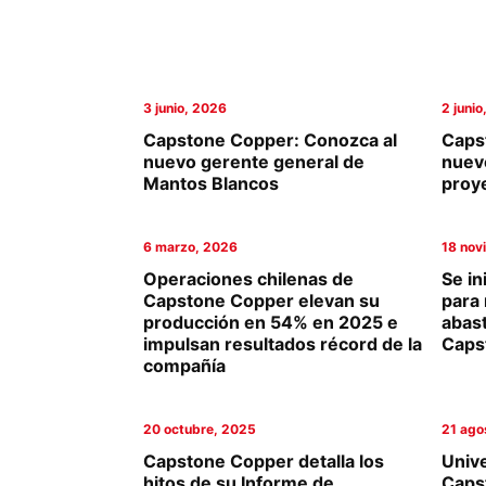
Columnas de Opinión
Designaciones
3 junio, 2026
2 juni
Calendario de Eventos
Capstone Copper: Conozca al
Caps
nuevo gerente general de
nuev
Revistas Digital
Mantos Blancos
proy
Siguenos
6 marzo, 2026
18 nov
Operaciones chilenas de
Se in
Capstone Copper elevan su
para 
producción en 54% en 2025 e
abas
impulsan resultados récord de la
Caps
compañía
20 octubre, 2025
21 ago
Capstone Copper detalla los
Unive
hitos de su Informe de
Caps