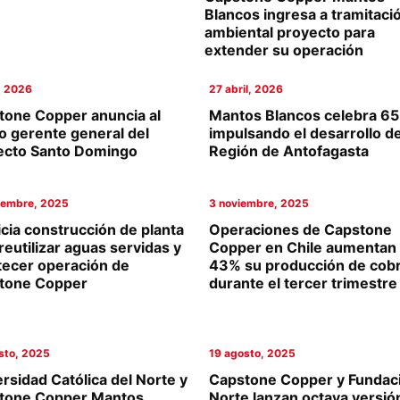
Blancos ingresa a tramitaci
ambiental proyecto para
extender su operación
o, 2026
27 abril, 2026
tone Copper anuncia al
Mantos Blancos celebra 65
o gerente general del
impulsando el desarrollo de
ecto Santo Domingo
Región de Antofagasta
iembre, 2025
3 noviembre, 2025
icia construcción de planta
Operaciones de Capstone
reutilizar aguas servidas y
Copper en Chile aumentan
tecer operación de
43% su producción de cob
tone Copper
durante el tercer trimestre
sto, 2025
19 agosto, 2025
rsidad Católica del Norte y
Capstone Copper y Fundac
tone Copper Mantos
Norte lanzan octava versió