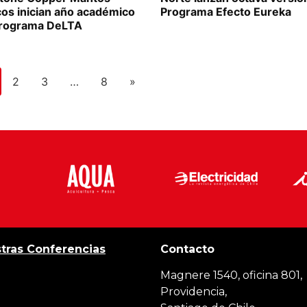
cos inician año académico
Programa Efecto Eureka
Programa DeLTA
2
3
…
8
»
tras Conferencias
Contacto
Magnere 1540, oficina 801,
Providencia,