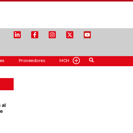
es
Proveedores
MCH
 al
ee