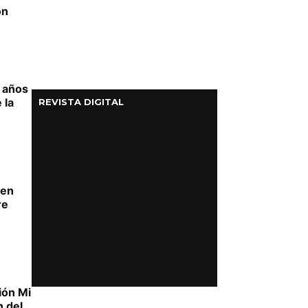
ón
 años
 la
REVISTA DIGITAL
 en
re
ión Mi
n del