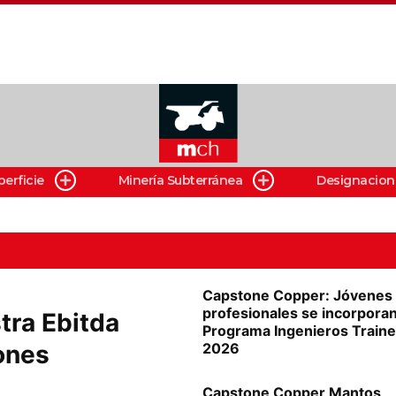
perficie
Minería Subterránea
Designacion
Capstone Copper: Jóvenes
profesionales se incorporan
tra Ebitda
Programa Ingenieros Train
ones
2026
Capstone Copper Mantos