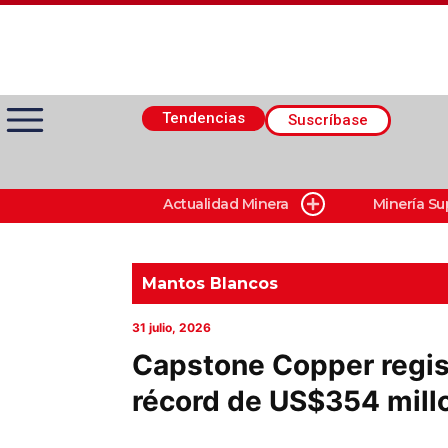
Tendencias
Suscríbase
Actualidad Minera
Minería Su
Actualidad Minera
Minería Superficie
Mantos Blancos
31 julio, 2026
Minerí­a Subterránea
Capstone Copper regis
récord de US$354 mill
Proveedores
Canal Digital