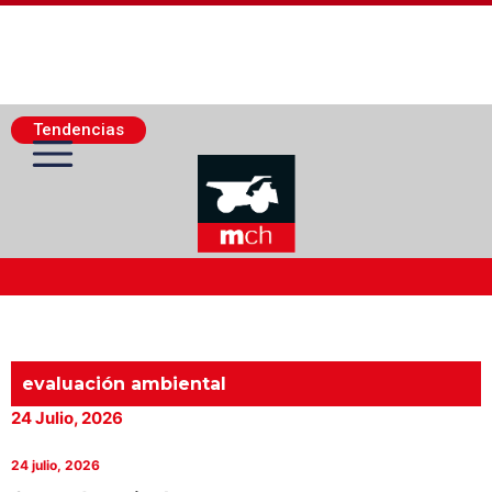
Tendencias
Actualidad Minera
Minería Superficie
evaluación ambiental
24 Julio, 2026
Minerí­a Subterránea
24 julio, 2026