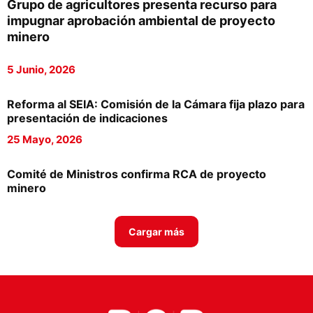
Grupo de agricultores presenta recurso para
Proveedores
impugnar aprobación ambiental de proyecto
minero
Canal Digital
5 Junio, 2026
Columnas de Opinión
Designaciones
Reforma al SEIA: Comisión de la Cámara fija plazo para
presentación de indicaciones
Calendario de Eventos
25 Mayo, 2026
Revistas Digital
Comité de Ministros confirma RCA de proyecto
Siguenos
minero
Cargar más