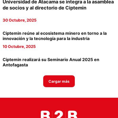
Universidad de Atacama se integra a la asamblea
Proveedores
de socios y al directorio de Ciptemin
Canal Digital
30 Octubre, 2025
Columnas de Opinión
Ciptemin reúne al ecosistema minero en torno a la
Designaciones
innovación y la tecnología para la industria
10 Octubre, 2025
Calendario de Eventos
Revistas Digital
Ciptemin realizará su Seminario Anual 2025 en
Antofagasta
Siguenos
Cargar más