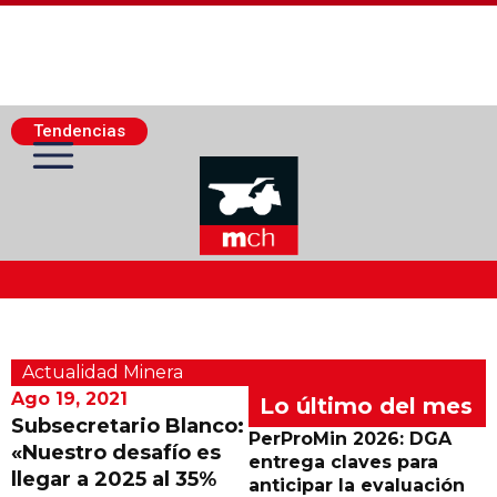
Tendencias
Actualidad Minera
Actualidad Minera
Minería Superficie
Ago 19, 2021
Lo último del mes
Subsecretario Blanco:
PerProMin 2026: DGA
«Nuestro desafío es
Minerí­a Subterránea
entrega claves para
llegar a 2025 al 35%
anticipar la evaluación