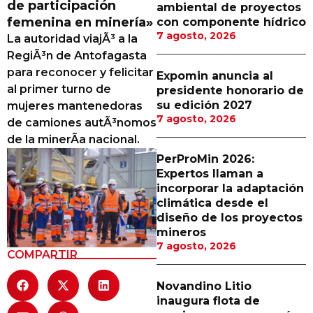
de participación
ambiental de proyectos
Proveedores
femenina en minería»
con componente hídrico
7 agosto, 2026
La autoridad viajÃ³ a la
Canal Digital
RegiÃ³n de Antofagasta
Columnas de Opinión
para reconocer y felicitar
Expomin anuncia al
al primer turno de
presidente honorario de
Designaciones
su edición 2027
mujeres mantenedoras
7 agosto, 2026
de camiones autÃ³nomos
Calendario de Eventos
de la minerÃ­a nacional.
Revistas Digital
PerProMin 2026:
Expertos llaman a
Siguenos
incorporar la adaptación
climática desde el
diseño de los proyectos
mineros
7 agosto, 2026
COMPARTIR
Novandino Litio
inaugura flota de