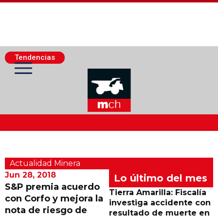
Tendencias
Actualidad Minera
Actualidad Minera
Minería Superficie
Jun 28, 2018
Lo último del mes
S&P premia acuerdo
Tierra Amarilla: Fiscalía
con Corfo y mejora la
Minerí­a Subterránea
investiga accidente con
nota de riesgo de
resultado de muerte en