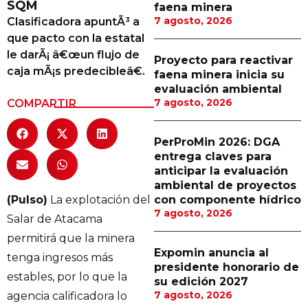
SQM
faena minera
Proveedores
7 agosto, 2026
Clasificadora apuntÃ³ a
que pacto con la estatal
Canal Digital
le darÃ¡ â€œun flujo de
Proyecto para reactivar
Columnas de Opinión
caja mÃ¡s predecibleâ€.
faena minera inicia su
evaluación ambiental
Designaciones
7 agosto, 2026
COMPARTIR
Calendario de Eventos
PerProMin 2026: DGA
Revistas Digital
entrega claves para
anticipar la evaluación
Siguenos
ambiental de proyectos
(Pulso)
La explotación del
con componente hídrico
7 agosto, 2026
Salar de Atacama
permitirá que la minera
Expomin anuncia al
tenga ingresos más
presidente honorario de
estables, por lo que la
su edición 2027
7 agosto, 2026
agencia calificadora lo