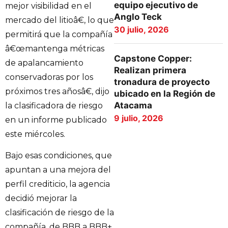
equipo ejecutivo de
mejor visibilidad en el
Anglo Teck
mercado del litioâ€, lo que
30 julio, 2026
permitirá que la compañía
â€œmantenga métricas
Capstone Copper:
de apalancamiento
Realizan primera
conservadoras por los
tronadura de proyecto
próximos tres añosâ€, dijo
ubicado en la Región de
Atacama
la clasificadora de riesgo
9 julio, 2026
en un informe publicado
este miércoles.
Bajo esas condiciones, que
apuntan a una mejora del
perfil crediticio, la agencia
decidió mejorar la
clasificación de riesgo de la
compañía, de BBB a BBB+.