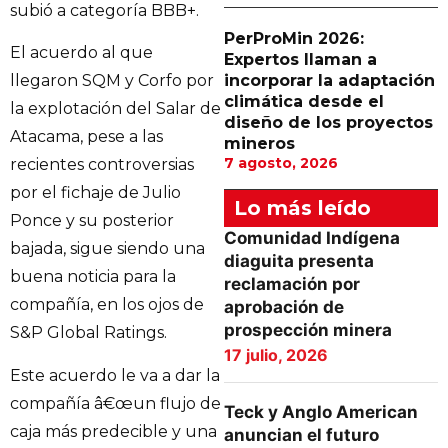
subió a categoría BBB+.
PerProMin 2026:
El acuerdo al que
Expertos llaman a
incorporar la adaptación
llegaron SQM y Corfo por
climática desde el
la explotación del Salar de
diseño de los proyectos
Atacama, pese a las
mineros
7 agosto, 2026
recientes controversias
por el fichaje de Julio
Lo más leído
Ponce y su posterior
Comunidad Indígena
bajada, sigue siendo una
diaguita presenta
buena noticia para la
reclamación por
compañía, en los ojos de
aprobación de
prospección minera
S&P Global Ratings.
17 julio, 2026
Este acuerdo le va a dar la
compañía â€œun flujo de
Teck y Anglo American
caja más predecible y una
anuncian el futuro