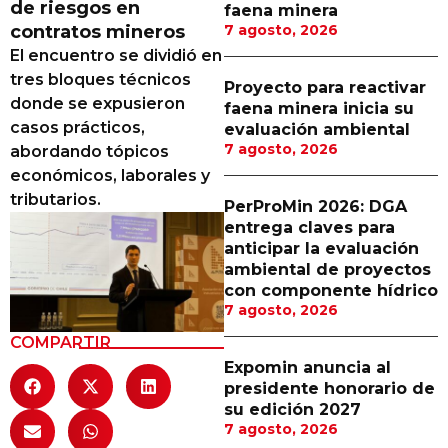
de riesgos en
faena minera
Proveedores
contratos mineros
7 agosto, 2026
El encuentro se dividió en
Canal Digital
tres bloques técnicos
Proyecto para reactivar
Columnas de Opinión
donde se expusieron
faena minera inicia su
casos prácticos,
evaluación ambiental
Designaciones
7 agosto, 2026
abordando tópicos
económicos, laborales y
Calendario de Eventos
tributarios.
PerProMin 2026: DGA
Revistas Digital
entrega claves para
anticipar la evaluación
Siguenos
ambiental de proyectos
con componente hídrico
7 agosto, 2026
COMPARTIR
Expomin anuncia al
presidente honorario de
su edición 2027
7 agosto, 2026