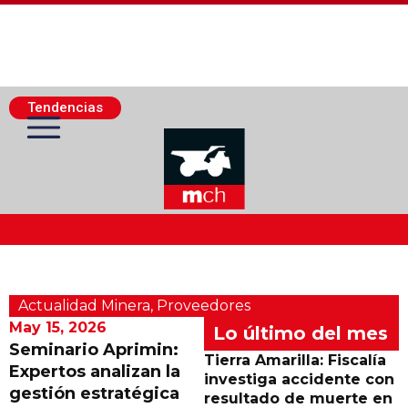
Tendencias
Actualidad Minera
Actualidad Minera
,
Proveedores
Minería Superficie
May 15, 2026
Lo último del mes
Seminario Aprimin:
Tierra Amarilla: Fiscalía
Expertos analizan la
Minerí­a Subterránea
investiga accidente con
gestión estratégica
resultado de muerte en