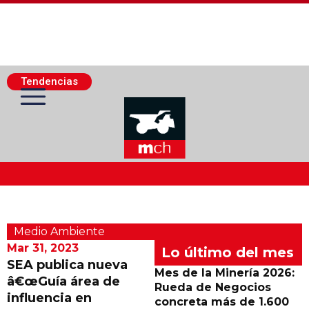
Tendencias
Actualidad Minera
Medio Ambiente
Minería Superficie
Mar 31, 2023
Lo último del mes
SEA publica nueva
Mes de la Minería 2026:
â€œGuía área de
Minerí­a Subterránea
Rueda de Negocios
influencia en
concreta más de 1.600