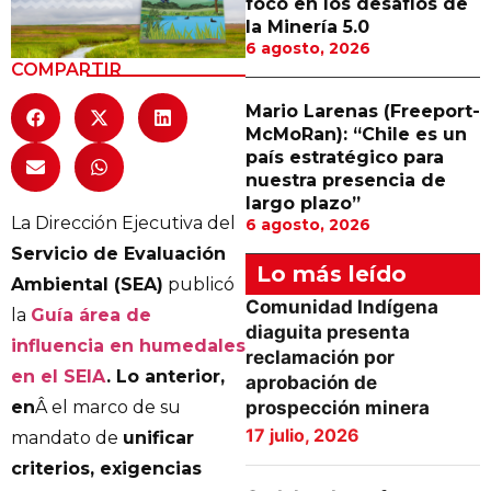
foco en los desafíos de
la Minería 5.0
6 agosto, 2026
COMPARTIR
Mario Larenas (Freeport-
McMoRan): “Chile es un
país estratégico para
nuestra presencia de
largo plazo”
La Dirección Ejecutiva del
6 agosto, 2026
Servicio de Evaluación
Lo más leído
Ambiental (SEA)
publicó
Comunidad Indígena
la
Guía área de
diaguita presenta
influencia en humedales
reclamación por
en el SEIA
. Lo anterior,
aprobación de
prospección minera
en
Â el marco de su
17 julio, 2026
mandato de
unificar
criterios, exigencias