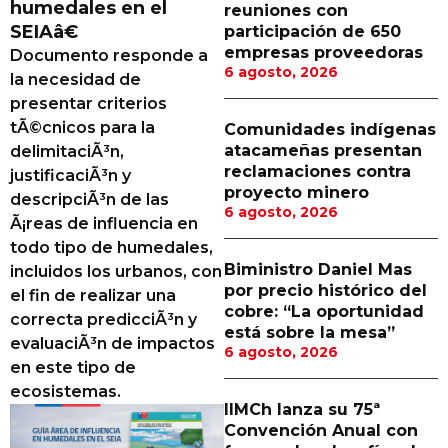
humedales en el
reuniones con
Proveedores
SEIAâ€
participación de 650
empresas proveedoras
Documento responde a
Canal Digital
6 agosto, 2026
la necesidad de
Columnas de Opinión
presentar criterios
tÃ©cnicos para la
Comunidades indígenas
Designaciones
atacameñas presentan
delimitaciÃ³n,
reclamaciones contra
justificaciÃ³n y
Calendario de Eventos
proyecto minero
descripciÃ³n de las
6 agosto, 2026
Revistas Digital
Ã¡reas de influencia en
todo tipo de humedales,
Siguenos
Biministro Daniel Mas
incluidos los urbanos, con
por precio histórico del
el fin de realizar una
cobre: “La oportunidad
correcta predicciÃ³n y
está sobre la mesa”
evaluaciÃ³n de impactos
6 agosto, 2026
en este tipo de
ecosistemas.
IIMCh lanza su 75ª
Convención Anual con