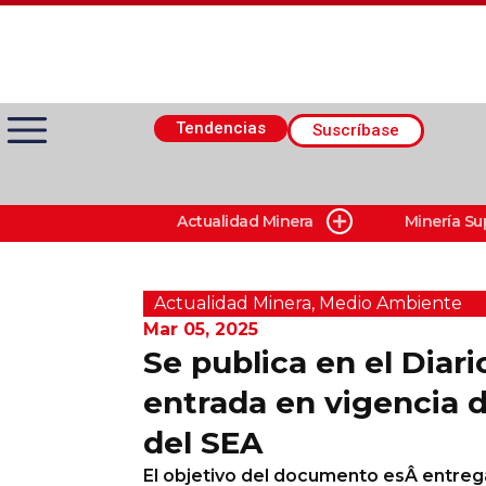
Tendencias
Suscríbase
Actualidad Minera
Minería Su
Actualidad Minera
Minería Superficie
Actualidad Minera
,
Medio Ambiente
Mar 05, 2025
Se publica en el Diario
Minerí­a Subterránea
entrada en vigencia 
del SEA
Proveedores
El objetivo del documento esÂ entrega
Canal Digital