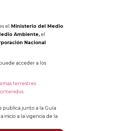
s el
Ministerio del Medio
Medio Ambiente,
el
rporación Nacional
puede acceder a los
temas terrestres
contenidos
e publica junto a la Guía
 inicio a la vigencia de la