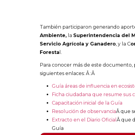
También participaron generando aporte
Ambiente,
la
Superintendencia del 
Servicio Agrícola y Ganadero
, y la C
o
Foresta
l.
Para conocer más de este documento, 
siguientes enlaces: Â :Â
Guía áreas de influencia en ecosis
Ficha ciudadana que resume sus 
Capacitación inicial de la Guía
Resolución de observancia
Â que s
Extracto en el Diario Oficial
Â que da
Guía