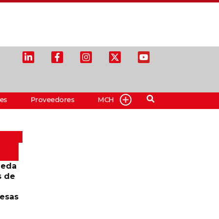
es
Proveedores
MCH
ueda
s de
resas