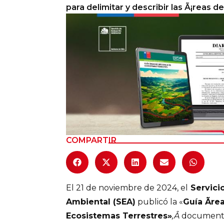
para delimitar y describir las Ã¡reas de
Columnas de Opinión
Designaciones
Calendario de Eventos
Revistas Digital
Siguenos
COMPARTIR
El 21 de noviembre de 2024, el
Servici
Ambiental (SEA)
publicó la «
Guía Ãre
Ecosistemas Terrestres»
,Â
document