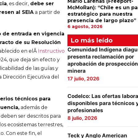
Mario Larenas (Freeport-
cia
, es decir,
debe ser
McMoRan): “Chile es un pa
resen al SEIA
a partir de
estratégico para nuestra
presencia de largo plazo”
6 agosto, 2026
to de entrada en vigencia
Lo más leído
tracto de su Resolución
Comunidad Indígena diagu
ablecido en elÂ
Instructivo
presenta reclamación por
024, que deja sin efecto y
aprobación de prospección
cabilidad de las guías y
minera
a Dirección Ejecutiva del
17 julio, 2026
Codelco: Las ofertas labor
terios técnicos para
disponibles para técnicos 
luencia,
además de
profesionales
 deben ser descritos para
8 julio, 2026
os ecosistemas terrestres,
. Con este fin, el
Teck y Anglo American