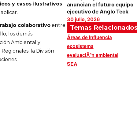
cos y casos ilustrativos
anuncian el futuro equipo
ejecutivo de Anglo Teck
plicar.
30 julio, 2026
rabajo colaborativo
entre
Temas Relacionado
lo, los demás
Ãreas de Influencia
ción Ambiental y
ecosistema
Regionales, la División
evaluaciÃ³n ambiental
ciones.
SEA