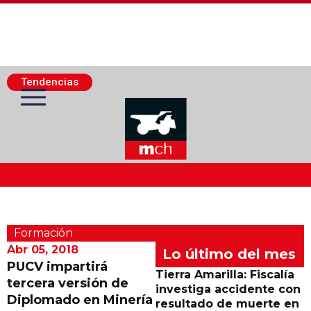
Tendencias
Actualidad Minera
Formación
Minería Superficie
Abr 05, 2018
Lo último del mes
PUCV impartirá
Tierra Amarilla: Fiscalía
tercera versión de
Minerí­a Subterránea
investiga accidente con
Diplomado en Minería
resultado de muerte en