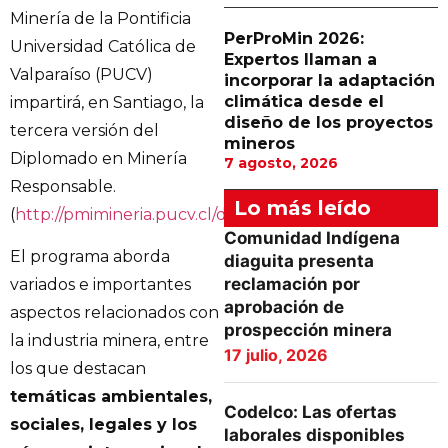
Minería de la Pontificia
PerProMin 2026:
Universidad Católica de
Expertos llaman a
Valparaíso (PUCV)
incorporar la adaptación
climática desde el
impartirá, en Santiago, la
diseño de los proyectos
tercera versión del
mineros
Diplomado en Minería
7 agosto, 2026
Responsable.
Lo más leído
(
http://pmimineria.pucv.cl/diplomadomr/index.html
)
Comunidad Indígena
El programa aborda
diaguita presenta
reclamación por
variados e importantes
aprobación de
aspectos relacionados con
prospección minera
la industria minera, entre
17 julio, 2026
los que destacan
temáticas ambientales,
Codelco: Las ofertas
sociales, legales y los
laborales disponibles