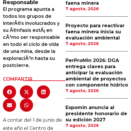
Responsable
faena minera
Proveedores
7 agosto, 2026
El programa apunta a
todos los grupos de
Canal Digital
interÃ©s involucrados y
Proyecto para reactivar
Columnas de Opinión
su Ã©nfasis estÃ¡ en
faena minera inicia su
cÃ³mo ser responsable
evaluación ambiental
Designaciones
7 agosto, 2026
en todo el ciclo de vida
de una mina, desde la
Calendario de Eventos
exploraciÃ³n hasta su
PerProMin 2026: DGA
Revistas Digital
postcierre.
entrega claves para
anticipar la evaluación
Siguenos
ambiental de proyectos
COMPARTIR
con componente hídrico
7 agosto, 2026
Expomin anuncia al
presidente honorario de
su edición 2027
A contar del 1 de junio de
7 agosto, 2026
este año el Centro de