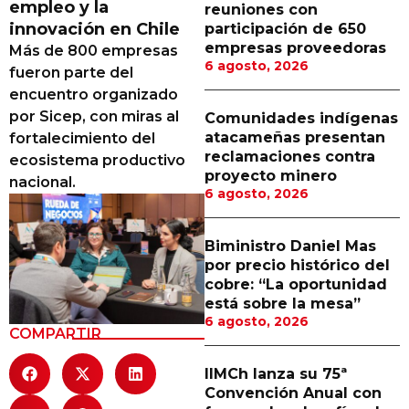
empleo y la
reuniones con
Proveedores
innovación en Chile
participación de 650
empresas proveedoras
Más de 800 empresas
Canal Digital
6 agosto, 2026
fueron parte del
Columnas de Opinión
encuentro organizado
por Sicep, con miras al
Comunidades indígenas
Designaciones
atacameñas presentan
fortalecimiento del
reclamaciones contra
ecosistema productivo
Calendario de Eventos
proyecto minero
nacional.
6 agosto, 2026
Revistas Digital
Siguenos
Biministro Daniel Mas
por precio histórico del
cobre: “La oportunidad
está sobre la mesa”
6 agosto, 2026
COMPARTIR
IIMCh lanza su 75ª
Convención Anual con