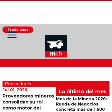
Tendencias
Actualidad Minera
Proveedores
Minería Superficie
Jul 01, 2026
Lo último del mes
Proveedores mineros
Mes de la Minería 2026:
consolidan su rol
Minerí­a Subterránea
Rueda de Negocios
como motor del
concreta más de 1.600