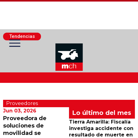
Tendencias
Actualidad Minera
Proveedores
Minería Superficie
Jun 03, 2026
Lo último del mes
Proveedora de
Tierra Amarilla: Fiscalía
soluciones de
Minerí­a Subterránea
investiga accidente con
movilidad se
resultado de muerte en