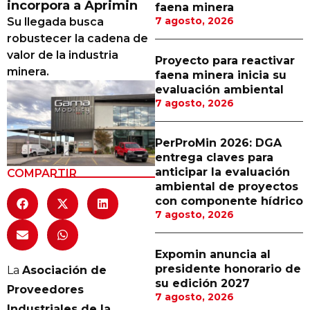
incorpora a Aprimin
faena minera
Proveedores
7 agosto, 2026
Su llegada busca
robustecer la cadena de
Canal Digital
valor de la industria
Proyecto para reactivar
Columnas de Opinión
minera.
faena minera inicia su
evaluación ambiental
Designaciones
7 agosto, 2026
Calendario de Eventos
PerProMin 2026: DGA
Revistas Digital
entrega claves para
anticipar la evaluación
COMPARTIR
Siguenos
ambiental de proyectos
con componente hídrico
7 agosto, 2026
Expomin anuncia al
presidente honorario de
La
Asociación de
su edición 2027
Proveedores
7 agosto, 2026
Industriales de la