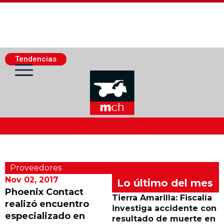
Tendencias
Actualidad Minera
Proveedores
Minería Superficie
Nov 02, 2017
Lo último del mes
Phoenix Contact
Tierra Amarilla: Fiscalía
realizó encuentro
Minerí­a Subterránea
investiga accidente con
especializado en
resultado de muerte en