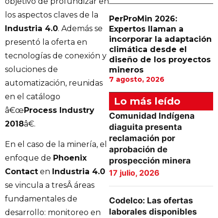
objetivo de profundizar en
los aspectos claves de la
PerProMin 2026:
Industria 4.0
. Además se
Expertos llaman a
incorporar la adaptación
presentó la oferta en
climática desde el
tecnologías de conexión y
diseño de los proyectos
soluciones de
mineros
7 agosto, 2026
automatización, reunidas
en el catálogo
Lo más leído
â€œ
Process Industry
Comunidad Indígena
2018
â€.
diaguita presenta
reclamación por
En el caso de la minería, el
aprobación de
enfoque de
Phoenix
prospección minera
Contact
en
Industria 4.0
17 julio, 2026
se vincula a tresÂ áreas
fundamentales de
Codelco: Las ofertas
laborales disponibles
desarrollo: monitoreo en