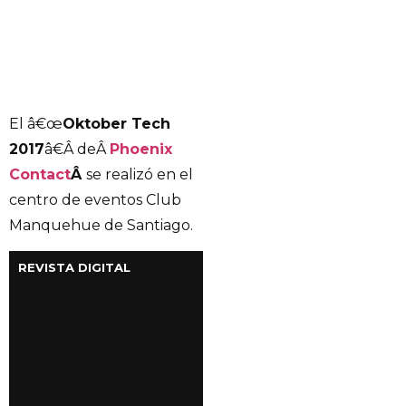
El â€œ
Oktober Tech
2017
â€Â deÂ
Phoenix
Contact
Â
se realizó en el
centro de eventos Club
Manquehue de Santiago.
REVISTA DIGITAL