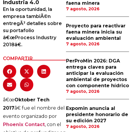
Industria 4.0
faena minera
Proveedores
7 agosto, 2026
En la oportunidad, la
empresa tambiÃ©n
Canal Digital
entregÃ³ detalles sobre
Proyecto para reactivar
Columnas de Opinión
su portafolio
faena minera inicia su
â€œProcess Industry
evaluación ambiental
Designaciones
7 agosto, 2026
2018â€.
Calendario de Eventos
COMPARTIR
PerProMin 2026: DGA
Revistas Digital
entrega claves para
anticipar la evaluación
Siguenos
ambiental de proyectos
con componente hídrico
7 agosto, 2026
â€œ
Oktober Tech
2017
â€ fue el nombre del
Expomin anuncia al
presidente honorario de
evento organizado por
su edición 2027
Phoenix Contact
, con el
7 agosto, 2026