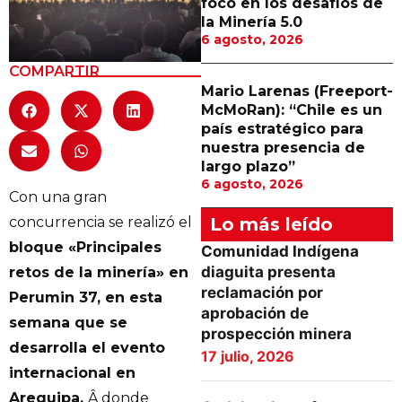
foco en los desafíos de
la Minería 5.0
6 agosto, 2026
COMPARTIR
Mario Larenas (Freeport-
McMoRan): “Chile es un
país estratégico para
nuestra presencia de
largo plazo”
6 agosto, 2026
Con una gran
concurrencia se realizó el
Lo más leído
bloque «Principales
Comunidad Indígena
diaguita presenta
retos de la minería» en
reclamación por
Perumin 37, en esta
aprobación de
semana que se
prospección minera
desarrolla el evento
17 julio, 2026
internacional en
Arequipa,
Â donde