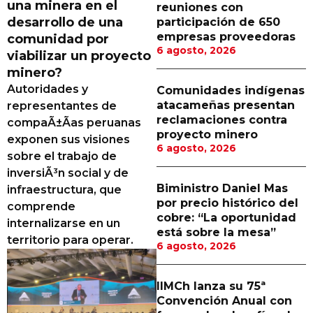
una minera en el
reuniones con
Proveedores
desarrollo de una
participación de 650
empresas proveedoras
comunidad por
Canal Digital
6 agosto, 2026
viabilizar un proyecto
Columnas de Opinión
minero?
Autoridades y
Comunidades indígenas
Designaciones
atacameñas presentan
representantes de
reclamaciones contra
compaÃ±Ã­as peruanas
Calendario de Eventos
proyecto minero
exponen sus visiones
6 agosto, 2026
Revistas Digital
sobre el trabajo de
inversiÃ³n social y de
Siguenos
Biministro Daniel Mas
infraestructura, que
por precio histórico del
comprende
cobre: “La oportunidad
internalizarse en un
está sobre la mesa”
territorio para operar.
6 agosto, 2026
IIMCh lanza su 75ª
Convención Anual con