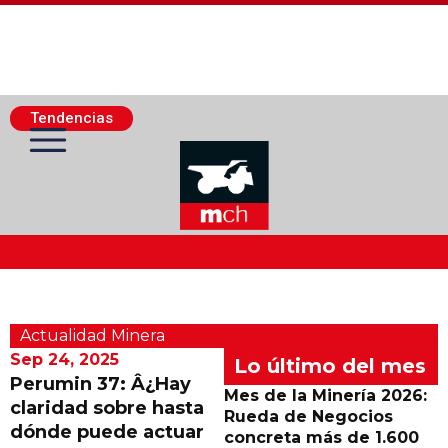
Tendencias
Actualidad Minera
Actualidad Minera
Minería Superficie
Sep 24, 2025
Lo último del mes
Perumin 37: Â¿Hay
Mes de la Minería 2026:
claridad sobre hasta
Minerí­a Subterránea
Rueda de Negocios
dónde puede actuar
concreta más de 1.600