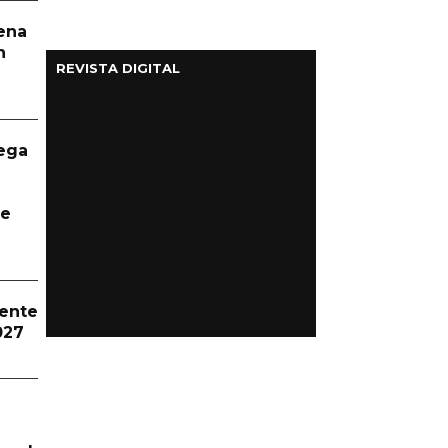
aena
n
REVISTA DIGITAL
ega
te
dente
027