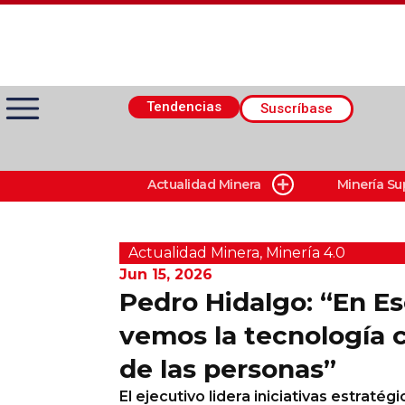
Tendencias
Suscríbase
Actualidad Minera
Minería Su
Actualidad Minera
Minería Superficie
Actualidad Minera
,
Minerí­a 4.0
Jun 15, 2026
Pedro Hidalgo: “En E
Minerí­a Subterránea
vemos la tecnología 
de las personas”
Proveedores
El ejecutivo lidera iniciativas estratégi
Canal Digital