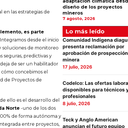
adaptación climática desd
diseño de los proyectos
 en las estrategias de
mineros
7 agosto, 2026
Lo más leído
lemento, es parte
Comunidad Indígena diagu
Integramos desde el inicio
presenta reclamación por
 y soluciones de monitoreo
aprobación de prospección
 seguras, predictivas y
minera
 deja de ser un habilitador
17 julio, 2026
de cómo concebimos el
ad de Proyectos de
Codelco: Las ofertas labor
disponibles para técnicos 
profesionales
 ello es el desarrollo del
8 julio, 2026
da Norte
-uno de los dos
o 100% de forma autónoma y
Teck y Anglo American
 integrada entre proyectos,
anuncian el futuro equipo