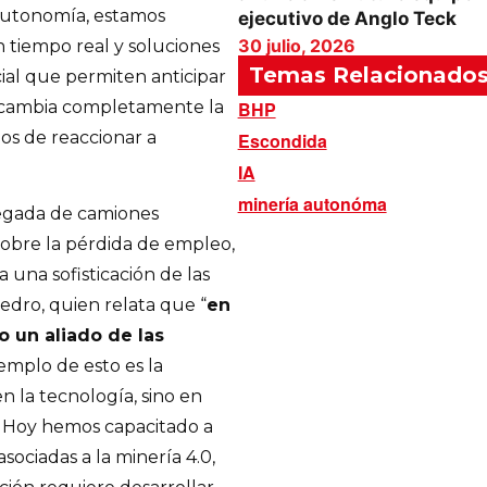
 autonomía, estamos
ejecutivo de Anglo Teck
30 julio, 2026
 tiempo real y soluciones
Temas Relacionado
icial que permiten anticipar
o cambia completamente la
BHP
s de reaccionar a
Escondida
IA
minería autonóma
llegada de camiones
obre la pérdida de empleo,
 una sofisticación de las
Pedro, quien relata que “
en
 un aliado de las
emplo de esto es la
n la tecnología, sino en
. Hoy hemos capacitado a
sociadas a la minería 4.0,