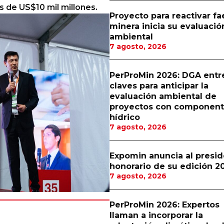
 de US$10 mil millones.
Proyecto para reactivar f
minera inicia su evaluació
ambiental
7 agosto, 2026
PerProMin 2026: DGA entr
claves para anticipar la
evaluación ambiental de
proyectos con componen
hídrico
7 agosto, 2026
Expomin anuncia al presi
honorario de su edición 2
7 agosto, 2026
PerProMin 2026: Expertos
llaman a incorporar la