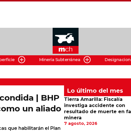
perficie
Minería Subterránea
Designacion
Lo último del mes
scondida | BHP
Tierra Amarilla: Fiscalía
investiga accidente con
como un aliado
resultado de muerte en f
minera
7 agosto, 2026
cas que habilitarán el Plan