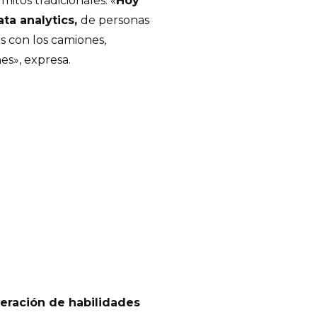
itos tradicionales. «
Hoy
ta analytics,
de personas
s con los camiones,
es», expresa.
neración de habilidades