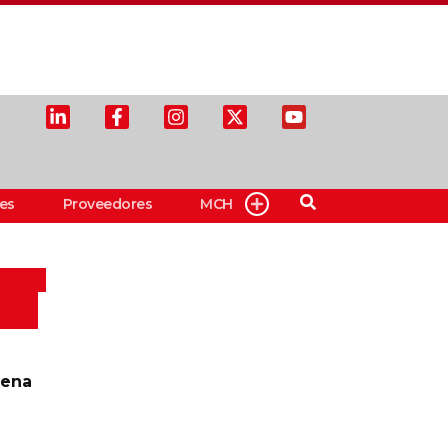
es
Proveedores
MCH
aena