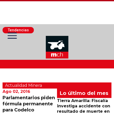
Tendencias
Actualidad Minera
Actualidad Minera
Minería Superficie
Ago 02, 2016
Lo último del mes
Parlamentarios piden
Tierra Amarilla: Fiscalía
fórmula permanente
Minerí­a Subterránea
investiga accidente con
para Codelco
resultado de muerte en