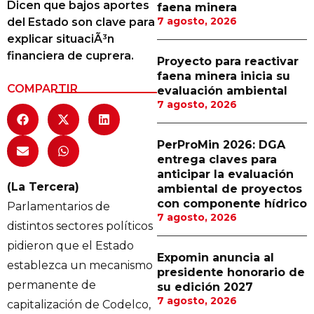
Dicen que bajos aportes
faena minera
Proveedores
7 agosto, 2026
del Estado son clave para
explicar situaciÃ³n
Canal Digital
financiera de cuprera.
Proyecto para reactivar
Columnas de Opinión
faena minera inicia su
COMPARTIR
evaluación ambiental
Designaciones
7 agosto, 2026
Calendario de Eventos
PerProMin 2026: DGA
Revistas Digital
entrega claves para
anticipar la evaluación
Siguenos
(La Tercera)
ambiental de proyectos
con componente hídrico
Parlamentarios de
7 agosto, 2026
distintos sectores políticos
pidieron que el Estado
Expomin anuncia al
establezca un mecanismo
presidente honorario de
permanente de
su edición 2027
7 agosto, 2026
capitalización de Codelco,