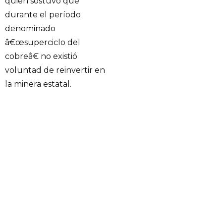
quien sostuvo que
durante el período
denominado
â€œsuperciclo del
cobreâ€ no existió
voluntad de reinvertir en
la minera estatal.