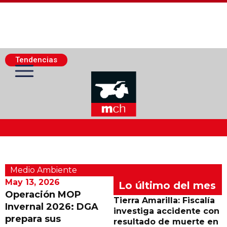
Tendencias
Actualidad Minera
Medio Ambiente
Minería Superficie
May 13, 2026
Lo último del mes
Operación MOP
Tierra Amarilla: Fiscalía
Invernal 2026: DGA
Minerí­a Subterránea
investiga accidente con
prepara sus
resultado de muerte en