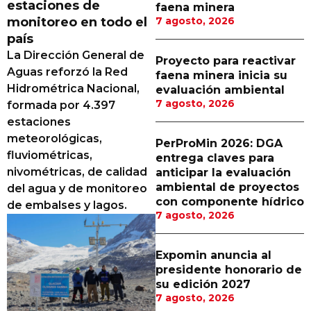
estaciones de
faena minera
Proveedores
monitoreo en todo el
7 agosto, 2026
país
Canal Digital
La Dirección General de
Proyecto para reactivar
Columnas de Opinión
Aguas reforzó la Red
faena minera inicia su
Hidrométrica Nacional,
evaluación ambiental
Designaciones
7 agosto, 2026
formada por 4.397
estaciones
Calendario de Eventos
meteorológicas,
PerProMin 2026: DGA
Revistas Digital
fluviométricas,
entrega claves para
nivométricas, de calidad
anticipar la evaluación
Siguenos
ambiental de proyectos
del agua y de monitoreo
con componente hídrico
de embalses y lagos.
7 agosto, 2026
Expomin anuncia al
presidente honorario de
su edición 2027
7 agosto, 2026