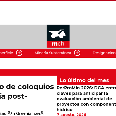
perficie
Minería Subterránea
Designacion
Lo último del mes
lo de coloquios
PerProMin 2026: DGA entr
claves para anticipar la
ía post-
evaluación ambiental de
proyectos con componen
hídrico
ciaciÃ³n Gremial serÃ¡
7 agosto, 2026