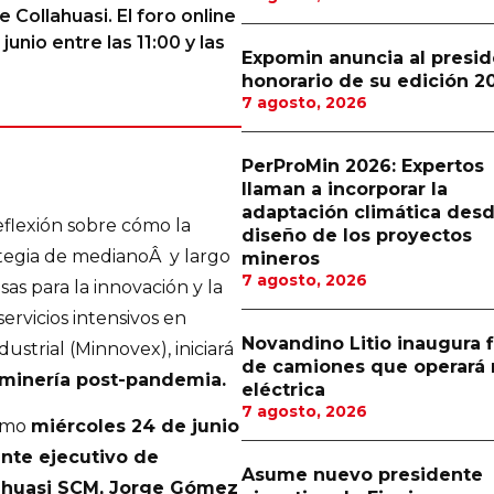
Collahuasi. El foro online
unio entre las 11:00 y las
Expomin anuncia al presi
honorario de su edición 2
7 agosto, 2026
PerProMin 2026: Expertos
llaman a incorporar la
adaptación climática desd
eflexión sobre cómo la
diseño de los proyectos
ategia de medianoÂ y largo
mineros
7 agosto, 2026
as para la innovación y la
ervicios intensivos en
Novandino Litio inaugura f
ustrial (Minnovex), iniciará
de camiones que operará 
a minería post-pandemia.
eléctrica
7 agosto, 2026
ximo
miércoles 24 de junio
nte ejecutivo de
Asume nuevo presidente
ahuasi SCM, Jorge Gómez