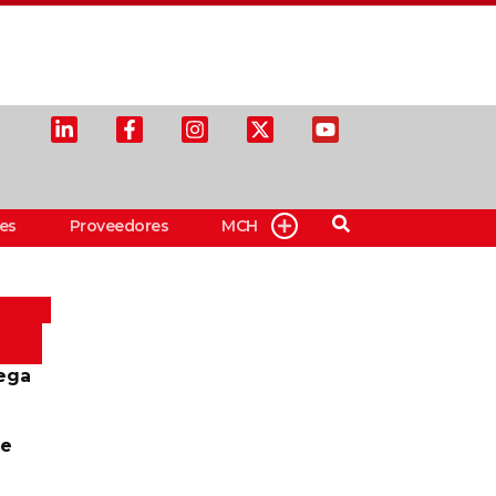
es
Proveedores
MCH
ega
te