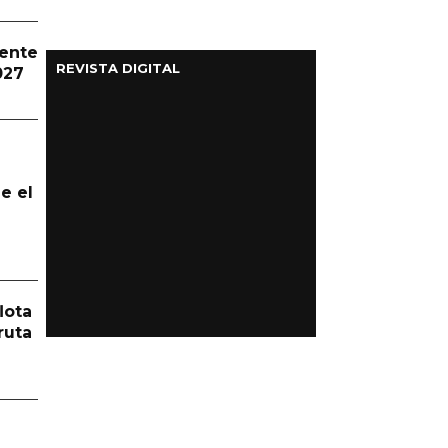
dente
REVISTA DIGITAL
027
e el
lota
ruta