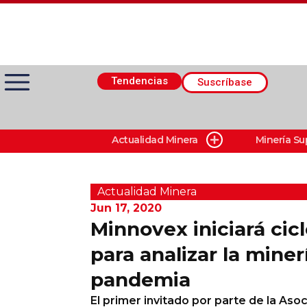
Tendencias
Suscríbase
Actualidad Minera
Minería Su
Actualidad Minera
Minería Superficie
Actualidad Minera
Jun 17, 2020
Minnovex iniciará cic
Minerí­a Subterránea
para analizar la miner
pandemia
Proveedores
El primer invitado por parte de la Aso
Canal Digital