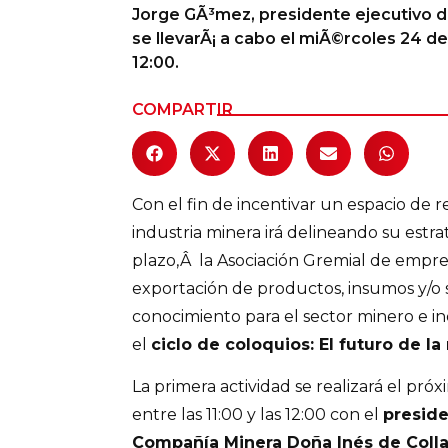
Jorge GÃ³mez, presidente ejecutivo de 
Columnas de Opinión
se llevarÃ¡ a cabo el miÃ©rcoles 24 de j
12:00.
Designaciones
COMPARTIR
Calendario de Eventos
Revistas Digital
Con el fin de incentivar un espacio de r
Siguenos
industria minera irá delineando su estr
plazo,Â la Asociación Gremial de empres
exportación de productos, insumos y/o s
conocimiento para el sector minero e ind
el
ciclo de coloquios: El futuro de l
La primera actividad se realizará el pró
entre las 11:00 y las 12:00 con el
preside
Compañía Minera Doña Inés de Coll