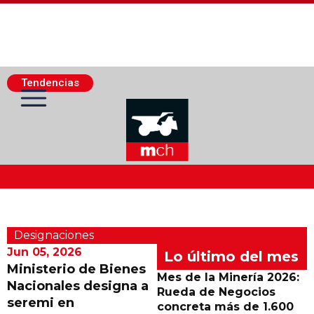
Tendencias
Actualidad Minera
Designaciones
Minería Superficie
Jun 05, 2026
Lo último del mes
Ministerio de Bienes
Mes de la Minería 2026:
Nacionales designa a
Minerí­a Subterránea
Rueda de Negocios
seremi en
concreta más de 1.600