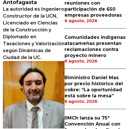
Antofagasta
reuniones con
Proveedores
La autoridad es Ingeniero
participación de 650
empresas proveedoras
Constructor de la UCN,
Canal Digital
6 agosto, 2026
Licenciado en Ciencias
Columnas de Opinión
de la Construcción y
Diplomado en
Comunidades indígenas
Designaciones
atacameñas presentan
Tasaciones y Valorización
reclamaciones contra
según Dinámicas de
Calendario de Eventos
proyecto minero
Ciudad de la UC.
6 agosto, 2026
Revistas Digital
Siguenos
Biministro Daniel Mas
por precio histórico del
cobre: “La oportunidad
está sobre la mesa”
6 agosto, 2026
IIMCh lanza su 75ª
Convención Anual con