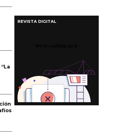
REVISTA DIGITAL
 “La
ción
afíos