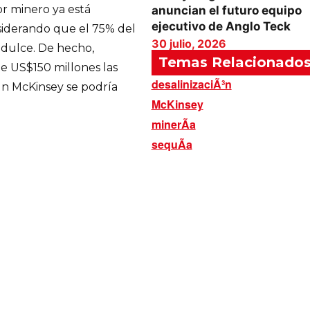
or minero ya está
anuncian el futuro equipo
ejecutivo de Anglo Teck
siderando que el 75% del
30 julio, 2026
 dulce. De hecho,
Temas Relacionado
e US$150 millones las
desalinizaciÃ³n
ún McKinsey se podría
McKinsey
minerÃ­a
sequÃ­a