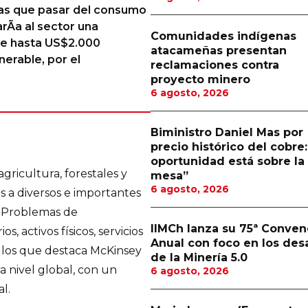
tras que pasar del consumo
rÃ­a al sector una
Comunidades indígenas
de hasta US$2.000
atacameñas presentan
nerable, por el
reclamaciones contra
proyecto minero
6 agosto, 2026
Biministro Daniel Mas por
precio histórico del cobre:
oportunidad está sobre la
agricultura, forestales y
mesa”
6 agosto, 2026
es a diversos e importantes
. Problemas de
IIMCh lanza su 75ª Conven
s, activos físicos, servicios
Anual con foco en los des
on los que destaca McKinsey
de la Minería 5.0
 nivel global, con un
6 agosto, 2026
l.