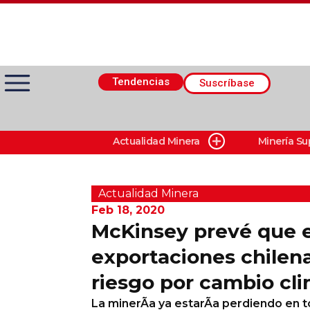
Tendencias
Suscríbase
Actualidad Minera
Minería Su
Actualidad Minera
Minería Superficie
Actualidad Minera
Feb 18, 2020
McKinsey prevé que e
Minerí­a Subterránea
exportaciones chilen
riesgo por cambio cl
Proveedores
La minerÃ­a ya estarÃ­a perdiendo en 
Canal Digital