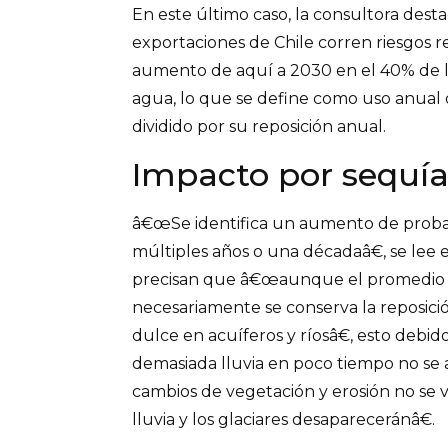
En este último caso, la consultora dest
exportaciones de Chile corren riesgos r
aumento de aquí a 2030 en el 40% de la
agua, lo que se define como uso anual 
dividido por su reposición anual.
Impacto por sequía
â€œSe identifica un aumento de probab
múltiples años o una décadaâ€, se lee 
precisan que â€œaunque el promedio d
necesariamente se conserva la reposic
dulce en acuíferos y ríosâ€, esto debi
demasiada lluvia en poco tiempo no se a
cambios de vegetación y erosión no se 
lluvia y los glaciares desapareceránâ€.