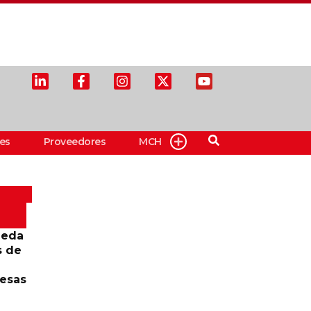
es
Proveedores
MCH
ueda
s de
resas