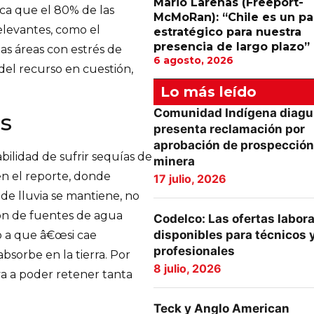
Mario Larenas (Freeport-
aca que el 80% de las
McMoRan): “Chile es un pa
elevantes, como el
estratégico para nuestra
presencia de largo plazo”
s áreas con estrés de
6 agosto, 2026
del recurso en cuestión,
Lo más leído
Comunidad Indígena diagu
s
presenta reclamación por
aprobación de prospección
ilidad de sufrir sequías de
minera
en el reporte, donde
17 julio, 2026
e lluvia se mantiene, no
ión de fuentes de agua
Codelco: Las ofertas labor
disponibles para técnicos 
do a que â€œsi cae
profesionales
bsorbe en la tierra. Por
8 julio, 2026
va a poder retener tanta
Teck y Anglo American