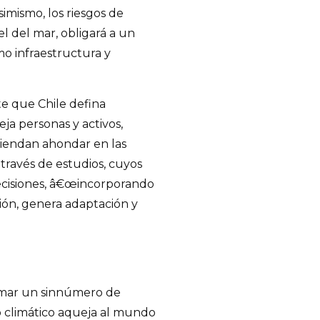
imismo, los riesgos de
l del mar, obligará a un
mo infraestructura y
e que Chile defina
a personas y activos,
omiendan ahondar en las
 través de estudios, cuyos
ecisiones, â€œincorporando
ión, genera adaptación y
omar un sinnúmero de
o climático aqueja al mundo