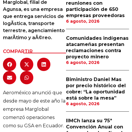
Marglobal, filial de
reuniones con
Proveedores
Agunsa, es una empresa
participación de 650
empresas proveedoras
que entrega servicios de
Canal Digital
6 agosto, 2026
logÃ­stica, transporte
Columnas de Opinión
terrestre, agenciamiento
marÃ­timo y aÃ©reo.
Comunidades indígenas
Designaciones
atacameñas presentan
reclamaciones contra
COMPARTIR
Calendario de Eventos
proyecto minero
6 agosto, 2026
Revistas Digital
Siguenos
Biministro Daniel Mas
por precio histórico del
cobre: “La oportunidad
Aeroméxico anunció que
está sobre la mesa”
desde mayo de este año la
6 agosto, 2026
empresa Marglobal
comenzó operaciones
IIMCh lanza su 75ª
como su GSA en Ecuador.
Convención Anual con