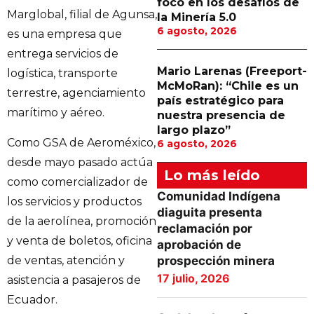
foco en los desafíos de
Marglobal, filial de Agunsa,
la Minería 5.0
6 agosto, 2026
es una empresa que
entrega servicios de
Mario Larenas (Freeport-
logística, transporte
McMoRan): “Chile es un
terrestre, agenciamiento
país estratégico para
marítimo y aéreo.
nuestra presencia de
largo plazo”
Como GSA de Aeroméxico,
6 agosto, 2026
desde mayo pasado actúa
Lo más leído
como comercializador de
Comunidad Indígena
los servicios y productos
diaguita presenta
de la aerolínea, promoción
reclamación por
y venta de boletos, oficina
aprobación de
de ventas, atención y
prospección minera
17 julio, 2026
asistencia a pasajeros de
Ecuador.