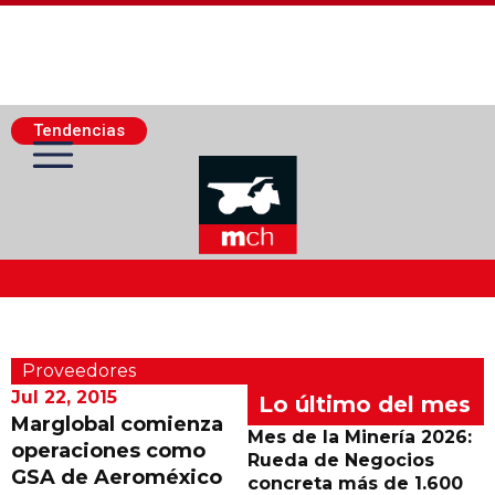
Tendencias
Actualidad Minera
Proveedores
Minería Superficie
Jul 22, 2015
Lo último del mes
Marglobal comienza
Mes de la Minería 2026:
operaciones como
Minerí­a Subterránea
Rueda de Negocios
GSA de Aeroméxico
concreta más de 1.600