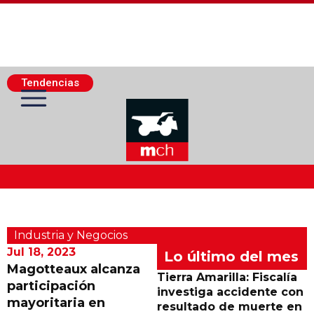
Tendencias
Actualidad Minera
Industria y Negocios
Minería Superficie
Jul 18, 2023
Lo último del mes
Magotteaux alcanza
Tierra Amarilla: Fiscalía
participación
Minerí­a Subterránea
investiga accidente con
mayoritaria en
resultado de muerte en