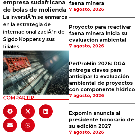
empresa sudafricana
faena minera
Proveedores
de bolas de molienda
7 agosto, 2026
La inversiÃ³n se enmarca
Canal Digital
en la estrategia de
Proyecto para reactivar
Columnas de Opinión
internacionalizaciÃ³n de
faena minera inicia su
Sigdo Koppers y sus
evaluación ambiental
Designaciones
7 agosto, 2026
filiales.
Calendario de Eventos
PerProMin 2026: DGA
Revistas Digital
entrega claves para
anticipar la evaluación
Siguenos
ambiental de proyectos
con componente hídrico
7 agosto, 2026
COMPARTIR
Expomin anuncia al
presidente honorario de
su edición 2027
7 agosto, 2026